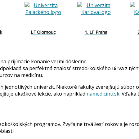
k
LF Olomouc
1. LF Praha
na prijímacie konanie veľmi dôsledne.
Predpokladá sa perfektná znalosť stredoškolského učiva z tý
kurzov na medicínu.
 jednotlivých univerzít. Niektoré fakulty zverejňujú súbor ot
ejňuje ukažkové lekcie, ako napríklad
namedicinu.sk
. Vďaka 
ysokoškolských programov. Zvyčajne trvá šesť rokov a je rozd
blasti.