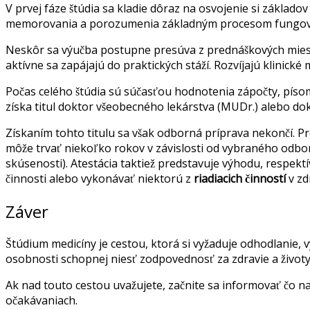
V prvej fáze štúdia sa kladie dôraz na osvojenie si základo
memorovania a porozumenia základným procesom fungova
Neskôr sa výučba postupne presúva z prednáškových miestno
aktívne sa zapájajú do praktických stáží. Rozvíjajú klinick
Počas celého štúdia sú súčasťou hodnotenia zápočty, písom
získa titul doktor všeobecného lekárstva (MUDr.) alebo d
Získaním tohto titulu sa však odborná príprava nekončí. P
môže trvať niekoľko rokov v závislosti od vybraného odbo
skúsenosti). Atestácia taktiež predstavuje výhodu, respektí
činnosti alebo vykonávať niektorú z
riadiacich činností
v zd
Záver
Štúdium medicíny je cestou, ktorá si vyžaduje odhodlanie,
osobnosti schopnej niesť zodpovednosť za zdravie a životy
Ak nad touto cestou uvažujete, začnite sa informovať čo na
očakávaniach.