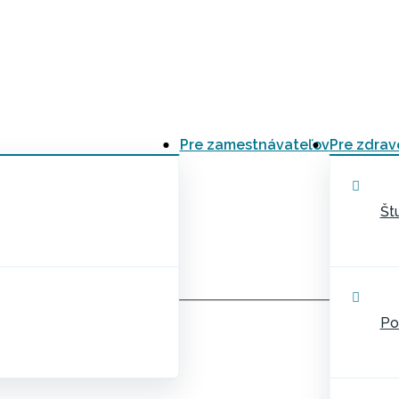
Pre zamestnávateľov
Pre zdrav
Št
Po