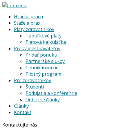
Hľadať prácu
Stáže a prax
Platy zdravotníkov
Tabuľkové platy
Platová kalkulačka
Pre zamestnávateľov
Pridať ponuku
Partnerské služby
Cenník inzercie
Pilotný program
Pre zdravotníkov
Študenti
Podujatia a konferencie
Odborné články
Články
Kontakt
Kontaktujte nás