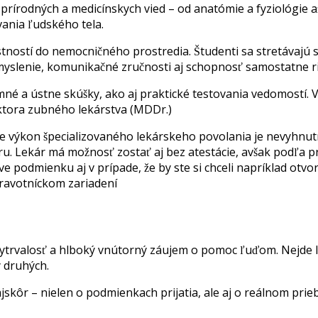
v prírodných a medicínskych vied – od anatómie a fyziológie 
nia ľudského tela.
stí do nemocničného prostredia. Študenti sa stretávajú s r
é myslenie, komunikačné zručnosti aj schopnosť samostatne ri
né a ústne skúšky, ako aj praktické testovania vedomostí. 
oktora zubného lekárstva (MDDr.)
re výkon špecializovaného lekárskeho povolania je nevyhnutn
ru. Lekár má možnosť zostať aj bez atestácie, avšak podľa 
ve podmienku aj v prípade, že by ste si chceli napríklad otvo
ravotníckom zariadení
 vytrvalosť a hlboký vnútorný záujem o pomoc ľuďom. Nejde l
 druhých.
jskôr – nielen o podmienkach prijatia, ale aj o reálnom pri