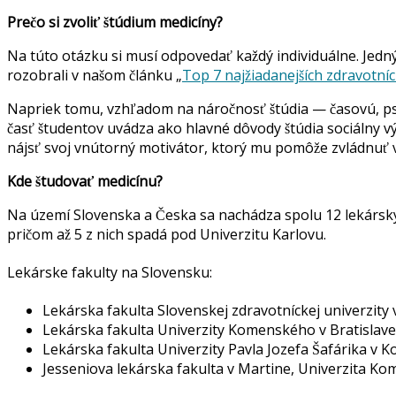
Prečo si zvoliť štúdium medicíny?
Na túto otázku si musí odpovedať každý individuálne. Jedn
rozobrali v našom článku „
Top 7 najžiadanejších zdravotníc
Napriek tomu, vzhľadom na náročnosť štúdia — časovú, ps
časť študentov uvádza ako hlavné dôvody štúdia sociálny 
nájsť svoj vnútorný motivátor, ktorý mu pomôže zvládnuť v
Kde študovať medicínu?
Na území Slovenska a Česka sa nachádza spolu 12 lekárskych 
pričom až 5 z nich spadá pod Univerzitu Karlovu.
Lekárske fakulty na Slovensku:
Lekárska fakulta Slovenskej zdravotníckej univerzity 
Lekárska fakulta Univerzity Komenského v Bratislave
Lekárska fakulta Univerzity Pavla Jozefa Šafárika v Ko
Jesseniova lekárska fakulta v Martine, Univerzita K