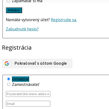
Zapamätať si ma
Nemáte vytvorený účet?
Registrujte sa.
Zabudnuté heslo?
Registrácia
Pokračovať s účtom
Google
Uchádzač
Zamestnávateľ