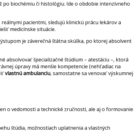
až po biochémiu či histológiu. Ide o obdobie intenzívneho
eálnymi pacientmi, sledujú klinickú prácu lekárov a
ešiť medicínske situácie.
Výstupom je záverečná štátna skúška, po ktorej absolvent
é absolvovať špecializačné štúdium – atestáciu –, ktorá
právnej úpravy má menšie kompetencie (nehľadiac na
riť
vlastnú ambulanciu
, samostatne sa venovať výskumnej
en o vedomosti a technické zručnosti, ale aj o formovanie
ebehu štúdia, možnostiach uplatnenia a vlastných