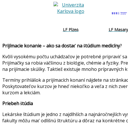
LF Plzeň
LF Masary
Prijímacie konanie – ako sa dostať na štúdium medicíny
?
Kvôli vysokému počtu uchádzačov je potrebné pripraviť sa 
Prijímačky sa robia väčšinou z biológie, chémie a fyziky. 
na prijímacie skúšky. Taktiež existuje mnoho prípravných 
Termíny prihlášok a prijímacích konaní nájdete na stránkach
Poskytovateľov kurzov je hneď niekoľko a veľa z nich zver
kurzom a lekciám.
Priebeh štúdia
Lekárske štúdium je jedno z najdlhších a najnáročnejších v
fakulty môžu mať odlišnú štruktúru a dôraz na konkrétne o