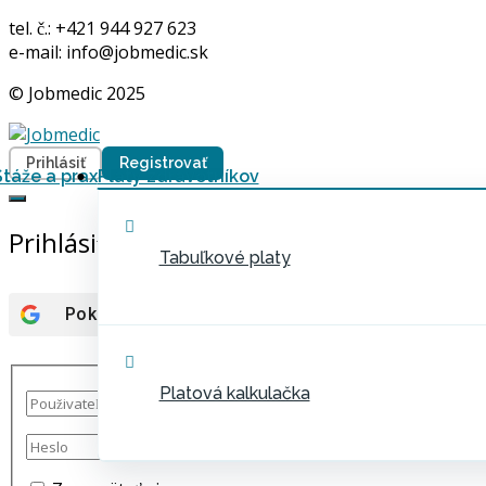
tel. č.: +421 944 927 623
e-mail: info@jobmedic.sk
© Jobmedic 2025
Prihlásiť
Registrovať
Stáže a prax
Platy zdravotníkov
Prihlásiť
Tabuľkové platy
Pokračovať s účtom
Google
Platová kalkulačka