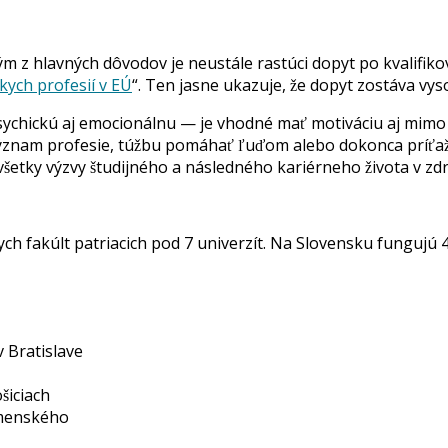
ým z hlavných dôvodov je neustále rastúci dopyt po kvalifi
kych profesií v EÚ
“. Ten jasne ukazuje, že dopyt zostáva vy
ychickú aj emocionálnu — je vhodné mať motiváciu aj mimo
význam profesie, túžbu pomáhať ľuďom alebo dokonca príťažl
šetky výzvy študijného a následného kariérneho života v zdr
fakúlt patriacich pod 7 univerzít. Na Slovensku fungujú 4 le
v Bratislave
šiciach
omenského