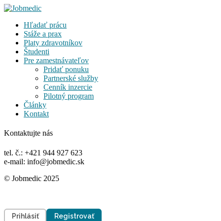
Hľadať prácu
Stáže a prax
Platy zdravotníkov
Študenti
Pre zamestnávateľov
Pridať ponuku
Partnerské služby
Cenník inzercie
Pilotný program
Články
Kontakt
Kontaktujte nás
tel. č.: +421 944 927 623
e-mail: info@jobmedic.sk
© Jobmedic 2025
Prihlásiť
Registrovať