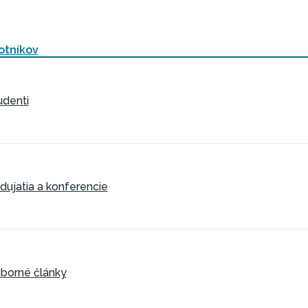
otníkov
udenti
dujatia a konferencie
borné články