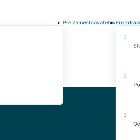
Pre zamestnávateľov
Pre zdrav
Št
Po
Od