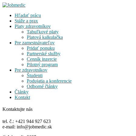
Hľadať prácu
Stáže a prax
Platy zdravotníkov
Tabuľkové platy
Platová kalkulačka
Pre zamestnávateľov
Pridať ponuku
Partnerské služby
Cenník inzercie
Pilotný program
Pre zdravotníkov
Študenti
Podujatia a konferencie
Odborné články
Články
Kontakt
Kontaktujte nás
tel. č.: +421 944 927 623
e-mail: info@jobmedic.sk