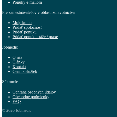
Ponuky e-mailom
Pre zamestnávateľov v oblasti zdravotníctva
Moje konto
Pridať spoločnosť
Pridať ponuku
Pridať ponuku stáže / praxe
Jobmedic
O nás
Články
Kontakt
Cenník služieb
Súkromie
Ochrana osobných údajov
Obchodné podmienky
FAQ
© 2026 Jobmedic