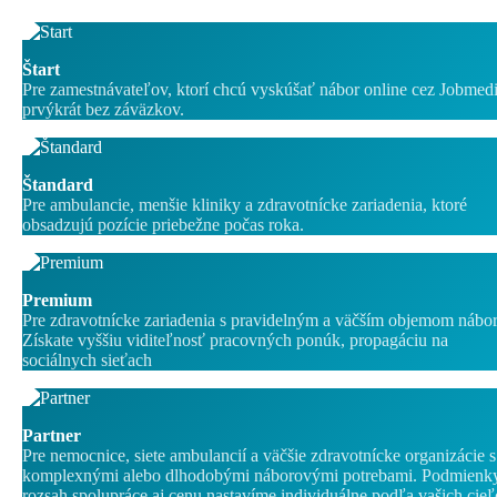
Štart
Pre zamestnávateľov, ktorí chcú vyskúšať nábor online cez Jobmed
prvýkrát bez záväzkov.
Štandard
Pre ambulancie, menšie kliniky a zdravotnícke zariadenia, ktoré
obsadzujú pozície priebežne počas roka.
Premium
Pre zdravotnícke zariadenia s pravidelným a väčším objemom nábor
Získate vyššiu viditeľnosť pracovných ponúk, propagáciu na
sociálnych sieťach
Partner
Pre nemocnice, siete ambulancií a väčšie zdravotnícke organizácie s
komplexnými alebo dlhodobými náborovými potrebami. Podmienky
rozsah spolupráce aj cenu nastavíme individuálne podľa vašich cieľ