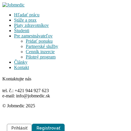
Hľadať prácu
Stáže a prax
Platy zdravotníkov
Študenti
Pre zamestnávateľov
Pridať ponuku
Partnerské služby
Cenník inzercie
Pilotný program
Články
Kontakt
Kontaktujte nás
tel. č.: +421 944 927 623
e-mail: info@jobmedic.sk
© Jobmedic 2025
Prihlásiť
Registrovať