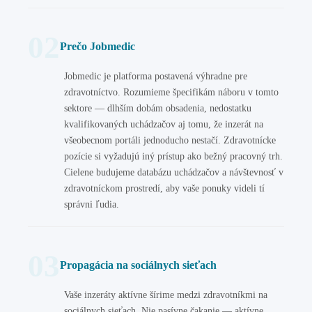
02
Prečo Jobmedic
Jobmedic je platforma postavená výhradne pre
zdravotníctvo. Rozumieme špecifikám náboru v tomto
sektore — dlhším dobám obsadenia, nedostatku
kvalifikovaných uchádzačov aj tomu, že inzerát na
všeobecnom portáli jednoducho nestačí. Zdravotnícke
pozície si vyžadujú iný prístup ako bežný pracovný trh.
Cielene budujeme databázu uchádzačov a návštevnosť v
zdravotníckom prostredí, aby vaše ponuky videli tí
správni ľudia.
03
Propagácia na sociálnych sieťach
Vaše inzeráty aktívne šírime medzi zdravotníkmi na
sociálnych sieťach. Nie pasívne čakanie — aktívne