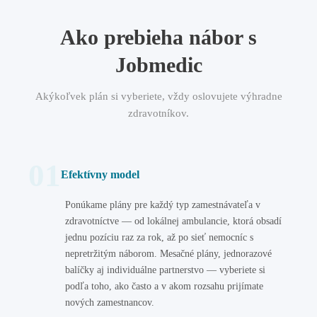
Ako prebieha nábor s
Jobmedic
Akýkoľvek plán si vyberiete, vždy oslovujete výhradne
zdravotníkov.
01
Efektívny model
Ponúkame plány pre každý typ zamestnávateľa v
zdravotníctve — od lokálnej ambulancie, ktorá obsadí
jednu pozíciu raz za rok, až po sieť nemocníc s
nepretržitým náborom. Mesačné plány, jednorazové
balíčky aj individuálne partnerstvo — vyberiete si
podľa toho, ako často a v akom rozsahu prijímate
nových zamestnancov.