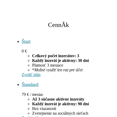
CennĂ­k
Štart
0 €
Celkový počet inzerátov: 3
Každý inzerát je aktívny: 30 dní
Platnosť 3 mesiace
*
Možné využiť len raz pre účet
Zvoliť plán
Štandard
79
€
/ mesiac
Až 3 súčasne aktívne inzeráty
Každý inzerát je aktívny: 90 dní
Bez viazanosti
Zverejnenie na sociálnych sieťach