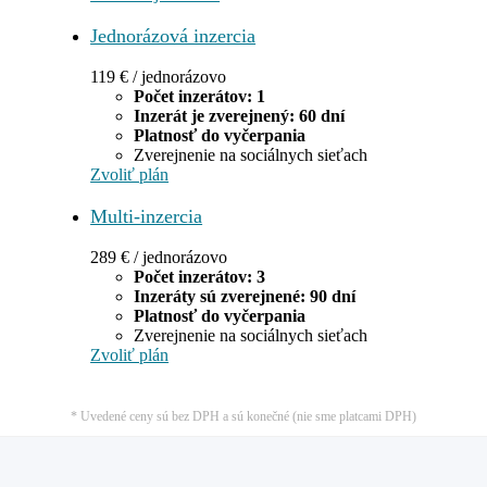
Jednorázová inzercia
119
€
/ jednorázovo
Počet inzerátov: 1
Inzerát je zverejnený: 60 dní
Platnosť do vyčerpania
Zverejnenie na sociálnych sieťach
Zvoliť plán
Multi-inzercia
289
€
/ jednorázovo
Počet inzerátov: 3
Inzeráty sú zverejnené: 90 dní
Platnosť do vyčerpania
Zverejnenie na sociálnych sieťach
Zvoliť plán
* Uvedené ceny sú bez DPH a sú konečné (nie sme platcami DPH)