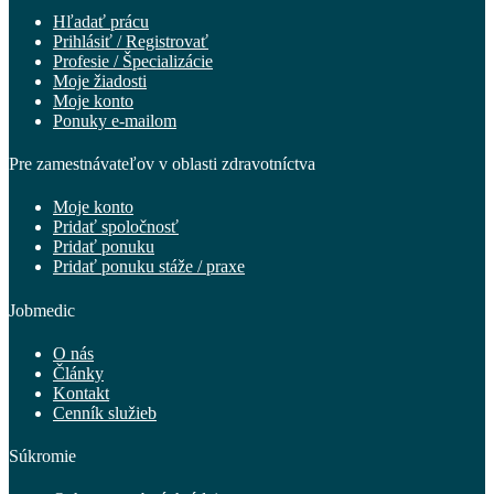
Hľadať prácu
Prihlásiť / Registrovať
Profesie / Špecializácie
Moje žiadosti
Moje konto
Ponuky e-mailom
Pre zamestnávateľov v oblasti zdravotníctva
Moje konto
Pridať spoločnosť
Pridať ponuku
Pridať ponuku stáže / praxe
Jobmedic
O nás
Články
Kontakt
Cenník služieb
Súkromie