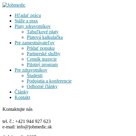
Hľadať prácu
Stáže a prax
Platy zdravotníkov
Tabuľkové platy
Platová kalkulačka
Pre zamestnávateľov
Pridať ponuku
Partnerské služby
Cenník inzercie
Pilotný program
Pre zdravotníkov
Študenti
Podujatia a konferencie
Odborné články
Články
Kontakt
Kontaktujte nás
tel. č.: +421 944 927 623
e-mail: info@jobmedic.sk