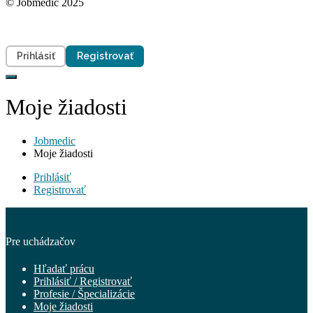
© Jobmedic 2025
Prihlásiť
Registrovať
Moje žiadosti
Jobmedic
Moje žiadosti
Prihlásiť
Registrovať
Pre uchádzačov
Hľadať prácu
Prihlásiť / Registrovať
Profesie / Špecializácie
Moje žiadosti