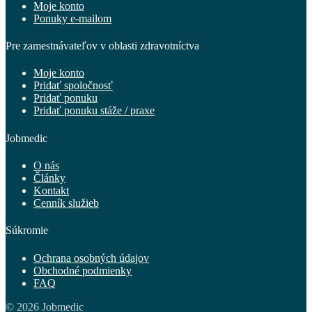
Moje konto
Ponuky e-mailom
Pre zamestnávateľov v oblasti zdravotníctva
Moje konto
Pridať spoločnosť
Pridať ponuku
Pridať ponuku stáže / praxe
Jobmedic
O nás
Články
Kontakt
Cenník služieb
Súkromie
Ochrana osobných údajov
Obchodné podmienky
FAQ
© 2026 Jobmedic