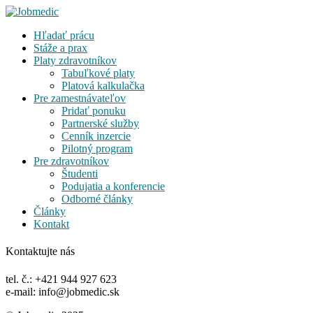
Hľadať prácu
Stáže a prax
Platy zdravotníkov
Tabuľkové platy
Platová kalkulačka
Pre zamestnávateľov
Pridať ponuku
Partnerské služby
Cenník inzercie
Pilotný program
Pre zdravotníkov
Študenti
Podujatia a konferencie
Odborné články
Články
Kontakt
Kontaktujte nás
tel. č.: +421 944 927 623
e-mail: info@jobmedic.sk