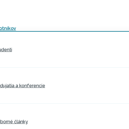
otníkov
udenti
dujatia a konferencie
borné články