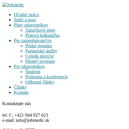
Hľadať prácu
Stáže a prax
Platy zdravotníkov
Tabuľkové platy
Platová kalkulačka
Pre zamestnávateľov
Pridať ponuku
Partnerské služby
Cenník inzercie
Pilotný program
Pre zdravotníkov
Študenti
Podujatia a konferencie
Odborné články
Články
Kontakt
Kontaktujte nás
tel. č.: +421 944 927 623
e-mail: info@jobmedic.sk