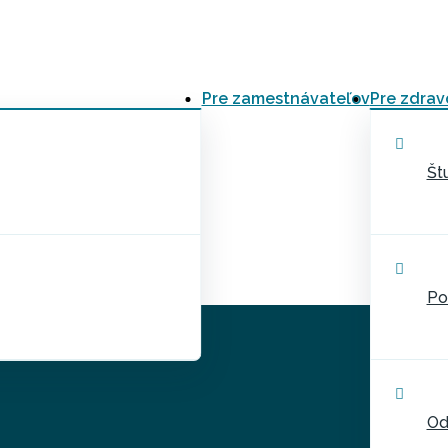
Pre zamestnávateľov
Pre zdrav
Št
Po
Od