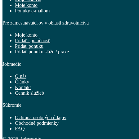
Moje konto
Ponuky e-mailom
Pre zamestnávateľov v oblasti zdravotníctva
Moje konto
Pridať spoločnosť
Pridať ponuku
Pridať ponuku stáže / praxe
Jobmedic
O nás
Články
Kontakt
Cenník služieb
Súkromie
Ochrana osobných údajov
Obchodné podmienky
FAQ