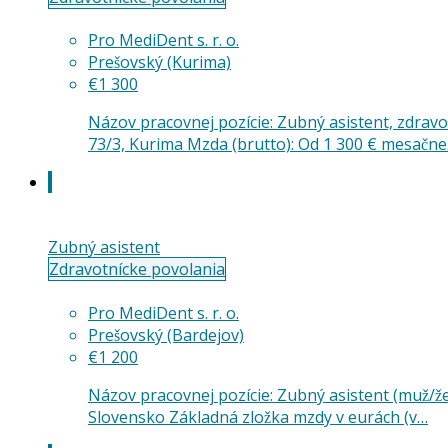
Pro MediDent s. r. o.
Prešovský (Kurima)
€1 300
Názov pracovnej pozície: Zubný asistent, zdrav
73/3, Kurima Mzda (brutto): Od 1 300 € mesačn
Zubný asistent
Zdravotnícke povolania
Pro MediDent s. r. o.
Prešovský (Bardejov)
€1 200
Názov pracovnej pozície: Zubný asistent (muž/ž
Slovensko Základná zložka mzdy v eurách (v…