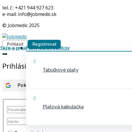
tel. č.: +421 944 927 623
e-mail: info@jobmedic.sk
© Jobmedic 2025
Prihlásiť
Registrovať
táže a prax
Platy zdravotníkov
Prihlásiť
Tabuľkové platy
Pokračovať s účtom
Google
Platová kalkulačka