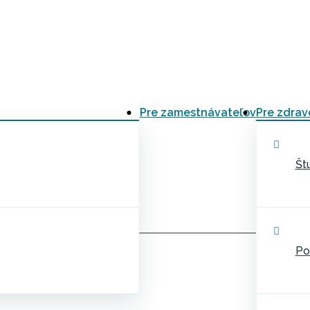
Pre zamestnávateľov
Pre zdrav
Št
Po