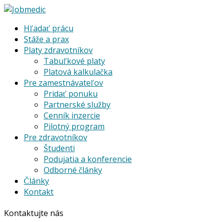
Hľadať prácu
Stáže a prax
Platy zdravotníkov
Tabuľkové platy
Platová kalkulačka
Pre zamestnávateľov
Pridať ponuku
Partnerské služby
Cenník inzercie
Pilotný program
Pre zdravotníkov
Študenti
Podujatia a konferencie
Odborné články
Články
Kontakt
Kontaktujte nás