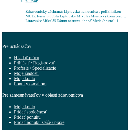
€1 646
Zdravotnícky záchranár Liptovská nemocnica s poliklinikou
MUDr. Ivana Stodolu Liptovský Mikuláš Miesto výkonu práce:
Liptovský Mikuláš Dátum nástupu: ihneď Mzda (brutto): 1
645,92 € / mesiac Pracovný pomer: Pracovný pomer…
Pre uchádzačov
Hľadať prácu
Prihlásiť / Registrovať
Profesie / Špecializácie
Moje žiadosti
Moje konto
Ponuky e-mailom
Pre zamestnávateľov v oblasti zdravotníctva
Moje konto
Pridať spoločnosť
Pridať ponuku
Pridať ponuku stáže / praxe