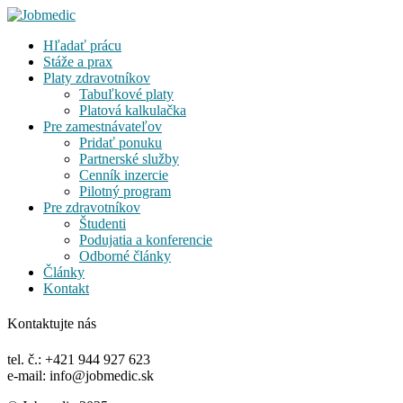
Hľadať prácu
Stáže a prax
Platy zdravotníkov
Tabuľkové platy
Platová kalkulačka
Pre zamestnávateľov
Pridať ponuku
Partnerské služby
Cenník inzercie
Pilotný program
Pre zdravotníkov
Študenti
Podujatia a konferencie
Odborné články
Články
Kontakt
Kontaktujte nás
tel. č.: +421 944 927 623
e-mail: info@jobmedic.sk