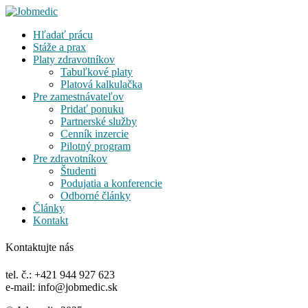
Hľadať prácu
Stáže a prax
Platy zdravotníkov
Tabuľkové platy
Platová kalkulačka
Pre zamestnávateľov
Pridať ponuku
Partnerské služby
Cenník inzercie
Pilotný program
Pre zdravotníkov
Študenti
Podujatia a konferencie
Odborné články
Články
Kontakt
Kontaktujte nás
tel. č.: +421 944 927 623
e-mail: info@jobmedic.sk