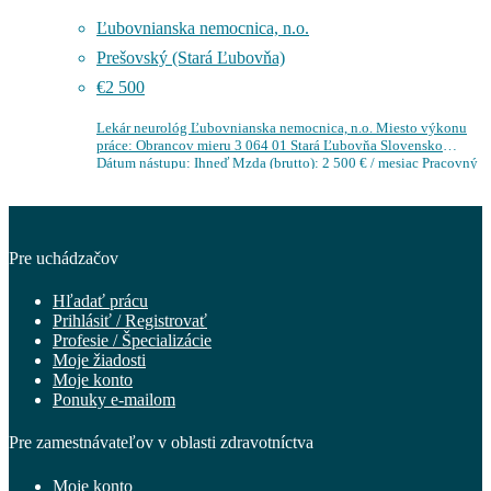
Ľubovnianska nemocnica, n.o.
Prešovský (Stará Ľubovňa)
€2 500
Lekár neurológ Ľubovnianska nemocnica, n.o. Miesto výkonu
práce: Obrancov mieru 3 064 01 Stará Ľubovňa Slovensko
Dátum nástupu: Ihneď Mzda (brutto): 2 500 € / mesiac Pracovný
pomer: Pracovný pomer…
Pre uchádzačov
Hľadať prácu
Prihlásiť / Registrovať
Profesie / Špecializácie
Moje žiadosti
Moje konto
Ponuky e-mailom
Pre zamestnávateľov v oblasti zdravotníctva
Moje konto