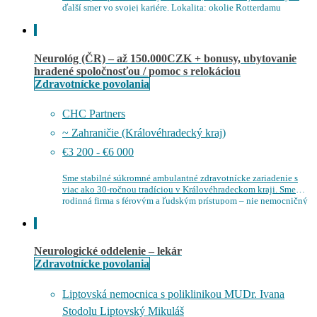
ďalší smer vo svojej kariére. Lokalita: okolie Rotterdamu
Požiadavky Špecializácia v…
Neurológ (ČR) – až 150.000CZK + bonusy, ubytovanie
hradené spoločnosťou / pomoc s relokáciou
Zdravotnícke povolania
CHC Partners
~ Zahraničie (Královéhradecký kraj)
€3 200 - €6 000
Sme stabilné súkromné ambulantné zdravotnícke zariadenie s
viac ako 30-ročnou tradíciou v Královéhradeckom kraji. Sme
rodinná firma s férovým a ľudským prístupom – nie nemocničný
provoz, ale moderná ambulantná starostlivosť…
Neurologické oddelenie – lekár
Zdravotnícke povolania
Liptovská nemocnica s poliklinikou MUDr. Ivana
Stodolu Liptovský Mikuláš