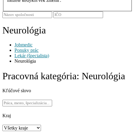
môžete kedykoľvek zmeniť.
Neurológia
Jobmedic
Ponuky prác
Lekár (špecialista)
Neurológia
Pracovná kategória:
Neurológia
Kľúčové slovo
Kraj