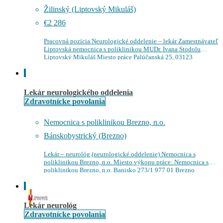
Žilinský (Liptovský Mikuláš)
€2 286
Pracovná pozícia Neurologické oddelenie – lekár Zamestnávateľ
Liptovská nemocnica s poliklinikou MUDr. Ivana Stodolu
Liptovský Mikuláš Miesto práce Palúčanská 25, 03123
Liptovský Mikuláš Mzda 2 286 € brutto / mesiac…
Lekár neurologického oddelenia
Zdravotnícke povolania
Nemocnica s poliklinikou Brezno, n.o.
Bánskobystrický (Brezno)
Lekár – neurológ (neurologické oddelenie) Nemocnica s
poliklinikou Brezno, n.o. Miesto výkonu práce: Nemocnica s
poliklinikou Brezno, n.o. Banisko 273/1 977 01 Brezno
Slovensko Dátum nástupu: Ihneď Pracovný pomer: Pracovný…
Lekár neurológ
Zdravotnícke povolania