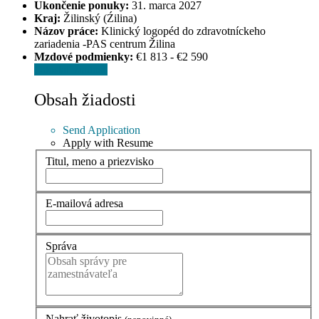
Ukončenie ponuky:
31. marca 2027
Kraj:
Žilinský (Źilina)
Názov práce:
Klinický logopéd do zdravotníckeho
zariadenia -PAS centrum Žilina
Mzdové podmienky:
€1 813 - €2 590
Odoslať žiadosť
Obsah žiadosti
Send Application
Apply with Resume
Titul, meno a priezvisko
E-mailová adresa
Správa
Nahrať životopis