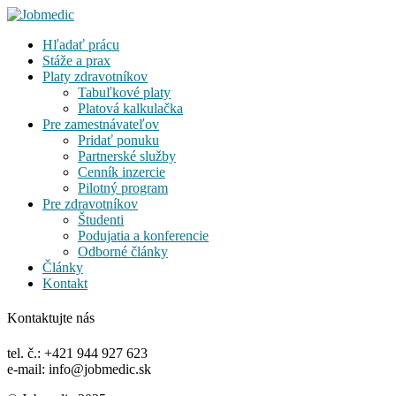
Hľadať prácu
Stáže a prax
Platy zdravotníkov
Tabuľkové platy
Platová kalkulačka
Pre zamestnávateľov
Pridať ponuku
Partnerské služby
Cenník inzercie
Pilotný program
Pre zdravotníkov
Študenti
Podujatia a konferencie
Odborné články
Články
Kontakt
Kontaktujte nás
tel. č.: +421 944 927 623
e-mail: info@jobmedic.sk