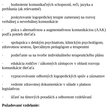
· hodnotenie komunikačných schopností, reči, jazyka a
prehĺtania (ak relevantné)
· poskytovanie logopedickej terapie zameranej na rozvoj
verbálnej a neverbálnej komunikácie
· práca s alternatívnou a augmentatívnou komunikáciou (AAK)
podľa potrieb dieťaťa
· spolupráca s detským psychiatrom, klinickým psychológom,
zdravotnou sestrou, špeciálnym pedagógom a terapeutmi
· podieľanie sa na tvorbe individuálneho terapeutického plánu
· edukácia rodičov / zákonných zástupcov v oblasti rozvoja
komunikácie dieťaťa
· vypracovávanie odborných logopedických správ a záznamov
· vedenie zdravotnej dokumentácie v súlade s platnou
legislatívou
· účasť na tímových poradách a odbornom vzdelávaní
Požadované vzdelanie: