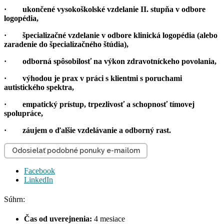
· ukončené vysokoškolské vzdelanie II. stupňa v odbore
logopédia,
· špecializačné vzdelanie v odbore klinická logopédia (alebo
zaradenie do špecializačného štúdia),
· odborná spôsobilosť na výkon zdravotníckeho povolania,
· výhodou je prax v práci s klientmi s poruchami
autistického spektra,
· empatický prístup, trpezlivosť a schopnosť tímovej
spolupráce,
· záujem o ďalšie vzdelávanie a odborný rast.
Odosielať podobné ponuky e-mailom
Facebook
LinkedIn
Súhrn:
Čas od uverejnenia:
4 mesiace