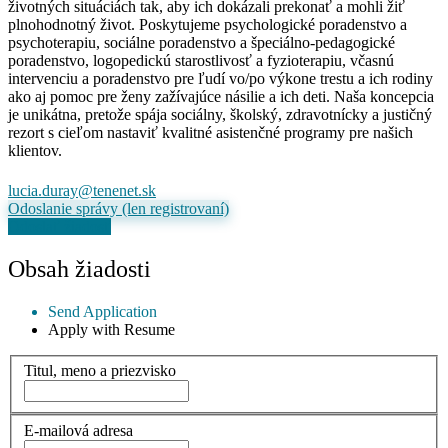
životných situáciách tak, aby ich dokázali prekonať a mohli žiť
plnohodnotný život. Poskytujeme psychologické poradenstvo a
psychoterapiu, sociálne poradenstvo a špeciálno-pedagogické
poradenstvo, logopedickú starostlivosť a fyzioterapiu, včasnú
intervenciu a poradenstvo pre ľudí vo/po výkone trestu a ich rodiny
ako aj pomoc pre ženy zažívajúce násilie a ich deti. Naša koncepcia
je unikátna, pretože spája sociálny, školský, zdravotnícky a justičný
rezort s cieľom nastaviť kvalitné asistenčné programy pre našich
klientov.
lucia.duray@tenenet.sk
Odoslanie správy (len registrovaní)
Odoslať žiadosť
Obsah žiadosti
Send Application
Apply with Resume
Titul, meno a priezvisko
E-mailová adresa