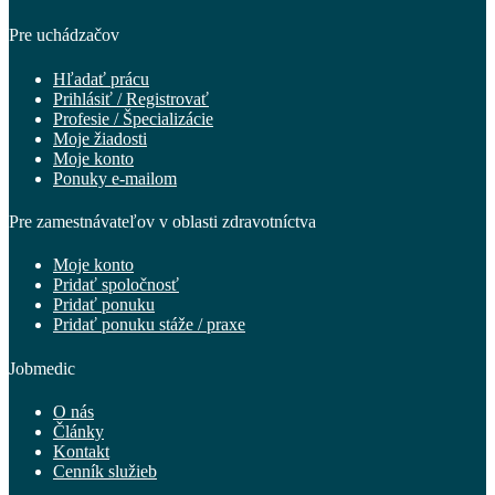
Pre uchádzačov
Hľadať prácu
Prihlásiť / Registrovať
Profesie / Špecializácie
Moje žiadosti
Moje konto
Ponuky e-mailom
Pre zamestnávateľov v oblasti zdravotníctva
Moje konto
Pridať spoločnosť
Pridať ponuku
Pridať ponuku stáže / praxe
Jobmedic
O nás
Články
Kontakt
Cenník služieb