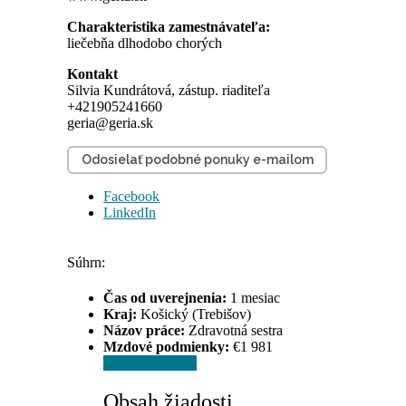
Charakteristika zamestnávateľa:
liečebňa dlhodobo chorých
Kontakt
Silvia Kundrátová, zástup. riaditeľa
+421905241660
geria@geria.sk
Odosielať podobné ponuky e-mailom
Facebook
LinkedIn
Súhrn:
Čas od uverejnenia:
1 mesiac
Kraj:
Košický (Trebišov)
Názov práce:
Zdravotná sestra
Mzdové podmienky:
€1 981
Odoslať žiadosť
Obsah žiadosti