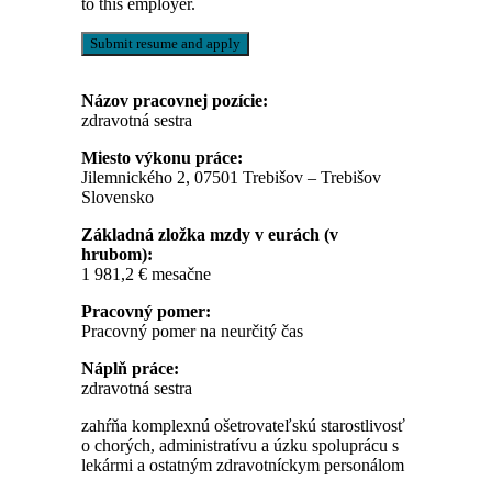
to this employer.
Názov pracovnej pozície:
zdravotná sestra
Miesto výkonu práce:
Jilemnického 2, 07501 Trebišov – Trebišov
Slovensko
Základná zložka mzdy v eurách (v
hrubom):
1 981,2 € mesačne
Pracovný pomer:
Pracovný pomer na neurčitý čas
Náplň práce:
zdravotná sestra
zahŕňa komplexnú ošetrovateľskú starostlivosť
o chorých, administratívu a úzku spoluprácu s
lekármi a ostatným zdravotníckym personálom