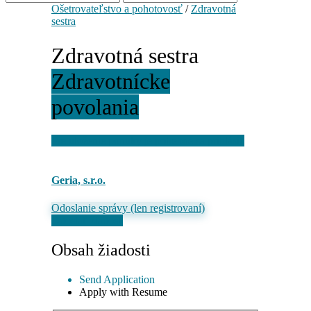
Ošetrovateľstvo a pohotovosť
/
Zdravotná
sestra
Zdravotná sestra
Zdravotnícke
povolania
Pre uloženie ponuky je potrebné sa prihlásiť
Geria, s.r.o.
Odoslanie správy (len registrovaní)
Odoslať žiadosť
Obsah žiadosti
Send Application
Apply with Resume