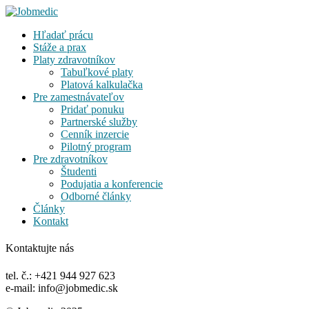
Hľadať prácu
Stáže a prax
Platy zdravotníkov
Tabuľkové platy
Platová kalkulačka
Pre zamestnávateľov
Pridať ponuku
Partnerské služby
Cenník inzercie
Pilotný program
Pre zdravotníkov
Študenti
Podujatia a konferencie
Odborné články
Články
Kontakt
Kontaktujte nás
tel. č.: +421 944 927 623
e-mail: info@jobmedic.sk