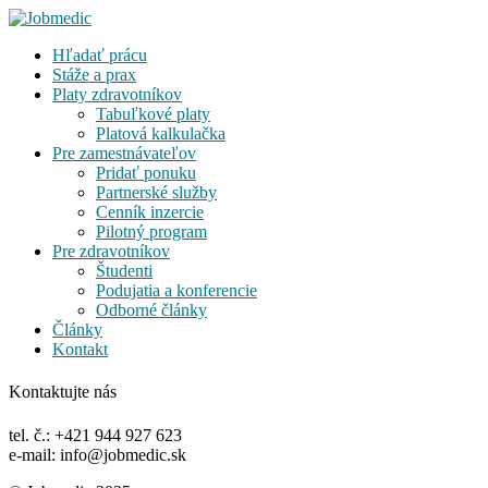
Hľadať prácu
Stáže a prax
Platy zdravotníkov
Tabuľkové platy
Platová kalkulačka
Pre zamestnávateľov
Pridať ponuku
Partnerské služby
Cenník inzercie
Pilotný program
Pre zdravotníkov
Študenti
Podujatia a konferencie
Odborné články
Články
Kontakt
Kontaktujte nás
tel. č.: +421 944 927 623
e-mail: info@jobmedic.sk