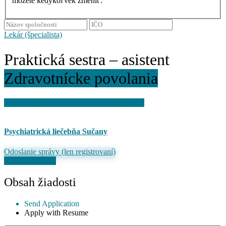
môžete kedykoľvek zmeniť.
Lekár (špecialista)
Praktická sestra – asistent
Zdravotnícke povolania
Pre uloženie ponuky je potrebné sa prihlásiť
Psychiatrická liečebňa Sučany
Odoslanie správy (len registrovaní)
Odoslať žiadosť
Obsah žiadosti
Send Application
Apply with Resume