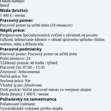
Dátum nástupu:
Ihneď
Mzda (brutto):
1 400 € / mesiac
Pracovný pomer:
Pracovný pomer na určitú dobu (24 mesiacov)
Náplň práce:
Predpisovanie špecializovaných cvičení v závislosti od povahy
ťažkostí, inštruovanie klientov v oblasti správneho spôsobu chôdze,
sedenia, státia a držania tela.
Pracovné podmienky
Pracovný pomer: Pracovný pomer na určitú dobu
Počet mesiacov: 24
Týždenný úväzok: 40 hodín / týždeň
Pracovný čas: 07:00 – 15:30
Zmennosť: Jednozmenná
Nočná práca: Nie
Sezónna práca: Nie
Vhodné aj pre: Absolventa
Druh pozície: Voľné pracovné miesto vo verejnom záujme
Mzda (brutto): 1 400 € / mesiac
Požiadavky na zamestnanca
Požadované vzdelanie:
Vysokoškolské vzdelanie prvého stupňa