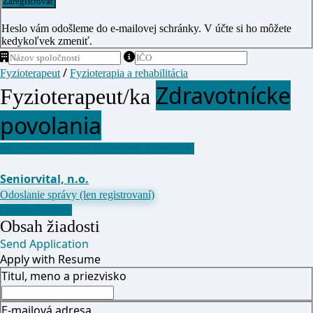
Heslo vám odošleme do e-mailovej schránky. V účte si ho môžete
kedykoľvek zmeniť.
/
Fyzioterapeut
Fyzioterapia a rehabilitácia
Zdravotnícke
Fyzioterapeut/ka
povolania
Pre uloženie ponuky je potrebné sa prihlásiť
Seniorvital, n.o.
Odoslanie správy (len registrovaní)
Odoslať žiadosť
Obsah žiadosti
Send Application
Apply with Resume
Titul, meno a priezvisko
E-mailová adresa