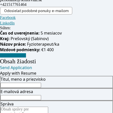
+421517761464
Odosielať podobné ponuky e-mailom
Facebook
LinkedIn
Súhrn:
Čas od uverejnenia:
5 mesiacov
Kraj:
Prešovský (Sabinov)
Názov práce:
Fyzioterapeut/ka
Mzdové podmienky:
€1 400
Odoslať žiadosť
Obsah žiadosti
Send Application
Apply with Resume
Titul, meno a priezvisko
E-mailová adresa
Správa