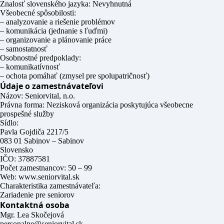
Znalosť slovenského jazyka: Nevyhnutná
Všeobecné spôsobilosti:
– analyzovanie a riešenie problémov
– komunikácia (jednanie s ľuďmi)
– organizovanie a plánovanie práce
– samostatnosť
Osobnostné predpoklady:
– komunikatívnosť
– ochota pomáhať (zmysel pre spolupatričnosť)
Údaje o zamestnávateľovi
Názov: Seniorvital, n.o.
Právna forma: Nezisková organizácia poskytujúca všeobecne
prospešné služby
Sídlo:
Pavla Gojdiča 2217/5
083 01 Sabinov – Sabinov
Slovensko
IČO: 37887581
Počet zamestnancov: 50 – 99
Web: www.seniorvital.sk
Charakteristika zamestnávateľa:
Zariadenie pre seniorov
Kontaktná osoba
Mgr. Lea Skočejová
personalne@seniorvital.sk