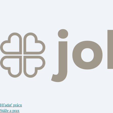
Hľadať prácu
Stáže a prax