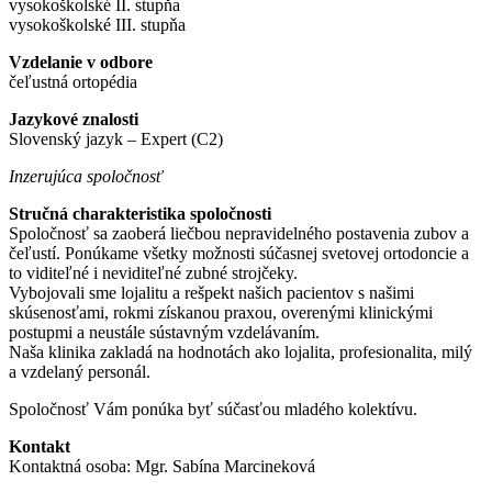
vysokoškolské II. stupňa
vysokoškolské III. stupňa
Vzdelanie v odbore
čeľustná ortopédia
Jazykové znalosti
Slovenský jazyk – Expert (C2)
Inzerujúca spoločnosť
Stručná charakteristika spoločnosti
Spoločnosť sa zaoberá liečbou nepravidelného postavenia zubov a
čeľustí. Ponúkame všetky možnosti súčasnej svetovej ortodoncie a
to viditeľné i neviditeľné zubné strojčeky.
Vybojovali sme lojalitu a rešpekt našich pacientov s našimi
skúsenosťami, rokmi získanou praxou, overenými klinickými
postupmi a neustále sústavným vzdelávaním.
Naša klinika zakladá na hodnotách ako lojalita, profesionalita, milý
a vzdelaný personál.
Spoločnosť Vám ponúka byť súčasťou mladého kolektívu.
Kontakt
Kontaktná osoba: Mgr. Sabína Marcineková