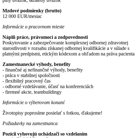
plný úväzok, skrátený úväzok
Mzdové podmienky (brutto)
12 000 EUR/mesiac
Informácie o pracovnom mieste
Náplň práce, právomoci a zodpovednosti
​Poskytovanie a zabezpečovanie komplexnej odbornej zdravotnej
starostlivosti v rozsahu získanej odbornej kvalifikácie a v súlade s
platnými predpismi, etickým kódexom a ohľadom na práva pacienta​
Zamestnanecké výhody, benefity
​- finančné aj nefinančné výhody, benefity
​- práca v stabilnej spoločnosti
​- flexibilný pracovný čas
​- odborné vzdelávanie, účasť na konferenciách
​- firemné akcie, teambuildingy​
Informácie o výberovom konaní
Životopisy poprosíme posielať s fotkou, ďakujeme!
Požiadavky na zamestnanca
Pozícii vyhovujú uchádzači so vzdelaním