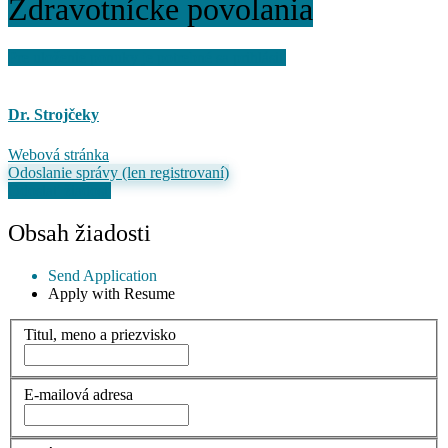
Zdravotnícke povolania
Pre uloženie ponuky je potrebné sa prihlásiť
Dr. Strojčeky
Webová stránka
Odoslanie správy (len registrovaní)
Odoslať žiadosť
Obsah žiadosti
Send Application
Apply with Resume
Titul, meno a priezvisko
E-mailová adresa