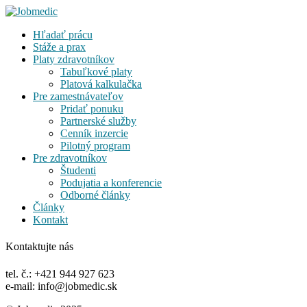
Hľadať prácu
Stáže a prax
Platy zdravotníkov
Tabuľkové platy
Platová kalkulačka
Pre zamestnávateľov
Pridať ponuku
Partnerské služby
Cenník inzercie
Pilotný program
Pre zdravotníkov
Študenti
Podujatia a konferencie
Odborné články
Články
Kontakt
Kontaktujte nás
tel. č.: +421 944 927 623
e-mail: info@jobmedic.sk