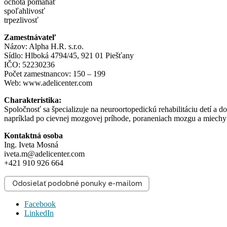
ochota pomáhať
spoľahlivosť
trpezlivosť
Zamestnávateľ
Názov: Alpha H.R. s.r.o.
Sídlo: Hlboká 4794/45, 921 01 Piešťany
IČO: 52230236
Počet zamestnancov: 150 – 199
Web: www.adelicenter.com
Charakteristika:
Spoločnosť sa špecializuje na neuroortopedickú rehabilitáciu detí a 
napríklad po cievnej mozgovej príhode, poraneniach mozgu a miechy
Kontaktná osoba
Ing. Iveta Mosná
iveta.m@adelicenter.com
+421 910 926 664
Odosielať podobné ponuky e-mailom
Facebook
LinkedIn