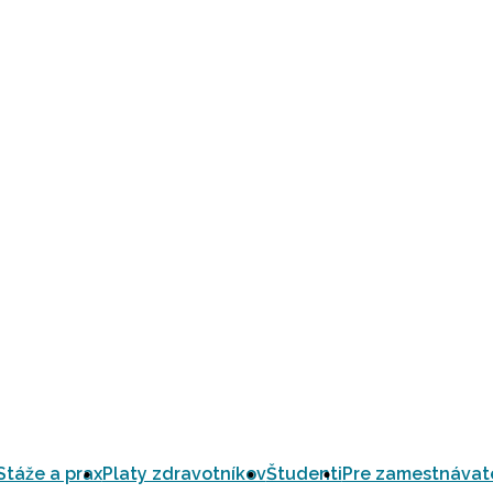
Stáže a prax
Platy zdravotníkov
Študenti
Pre zamestnávat