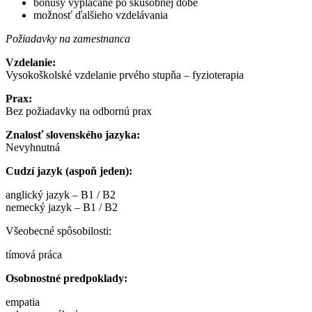
bonusy vyplácané po skúšobnej dobe
možnosť ďalšieho vzdelávania
Požiadavky na zamestnanca
Vzdelanie:
Vysokoškolské vzdelanie prvého stupňa – fyzioterapia
Prax:
Bez požiadavky na odbornú prax
Znalosť slovenského jazyka:
Nevyhnutná
Cudzí jazyk (aspoň jeden):
anglický jazyk – B1 / B2
nemecký jazyk – B1 / B2
Všeobecné spôsobilosti:
tímová práca
Osobnostné predpoklady:
empatia