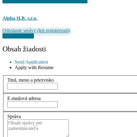
Pre uloženie ponuky je potrebné sa prihlásiť
Alpha H.R. s.r.o.
Odoslanie správy (len registrovaní)
Odoslať žiadosť
Obsah žiadosti
Send Application
Apply with Resume
Titul, meno a priezvisko
E-mailová adresa
Správa