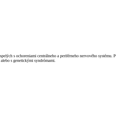
dospelých s ochoreniami centrálneho a periférneho nervového systému. P
 alebo s genetickými syndrómami.