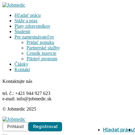
Hľadať prácu
Stáže a prax
Platy zdravotníkov
Študenti
Pre zamestnávateľov
Pridať ponuku
Partnerské služby
Cenník inzercie
Pilotný program
Články
Kontakt
Kontaktujte nás
tel. č.: +421 944 927 623
e-mail: info@jobmedic.sk
© Jobmedic 2025
Prihlásiť
Registrovať
Hľadať prácu