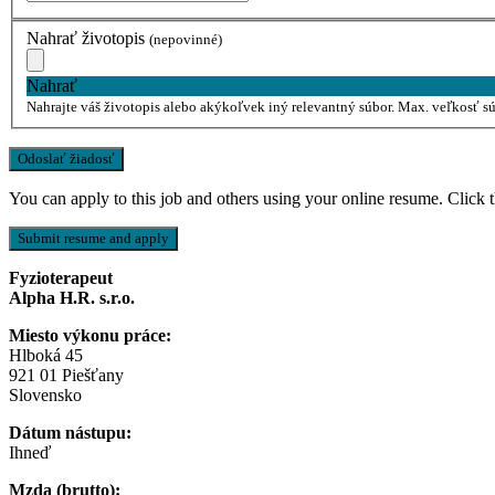
Nahrať životopis
(nepovinné)
Nahrať
Nahrajte váš životopis alebo akýkoľvek iný relevantný súbor. Max. veľkosť 
You can apply to this job and others using your online resume. Click 
Fyzioterapeut
Alpha H.R. s.r.o.
Miesto výkonu práce:
Hlboká 45
921 01 Piešťany
Slovensko
Dátum nástupu:
Ihneď
Mzda (brutto):