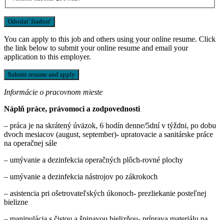
You can apply to this job and others using your online resume. Click
the link below to submit your online resume and email your
application to this employer.
Informácie o pracovnom mieste
Náplň práce, právomoci a zodpovednosti
– práca je na skrátený úväzok, 6 hodín denne/5dní v týždni, po dobu
dvoch mesiacov (august, september)- upratovacie a sanitárske práce
na operačnej sále
– umývanie a dezinfekcia operačných plôch-rovné plochy
– umývanie a dezinfekcia nástrojov po zákrokoch
– asistencia pri ošetrovateľských úkonoch- prezliekanie posteľnej
bielizne
– manipulácia s čistou a špinavou bielizňou- príprava materiálu na