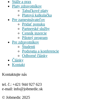
Stáže a prax
Platy zdravotníkov
Tabuľkové platy
Platová kalkulačka
Pre zamestnávateľov
Pridať ponuku
Partnerské služby
Cenník inzercie
Pilotný program
Pre zdravotníkov
Študenti
Podujatia a konferencie
Odborné články
Články
Kontakt
Kontaktujte nás
tel. č.: +421 944 927 623
e-mail: info@jobmedic.sk
© Jobmedic 2025