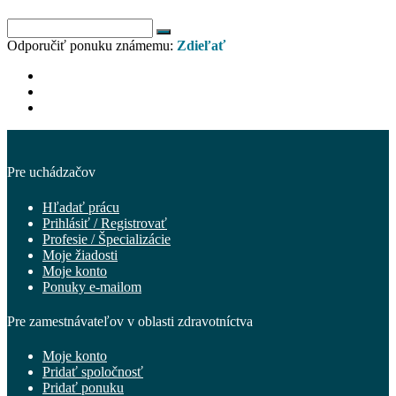
Odporučiť ponuku známemu:
Zdieľať
Pre uchádzačov
Hľadať prácu
Prihlásiť / Registrovať
Profesie / Špecializácie
Moje žiadosti
Moje konto
Ponuky e-mailom
Pre zamestnávateľov v oblasti zdravotníctva
Moje konto
Pridať spoločnosť
Pridať ponuku