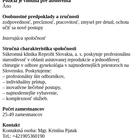
Pozícia je vhodná pre absolventa
Áno
Osobnostné predpoklady a zručnosti
zodpovednosť, precíznosť, pracovitosť, zmysel pre detail, ochota
učiť sa nové postupy
Inzerujúca spoločnosť
Stručná charakteristika spoločnosti
Súkromná klinika Reprofit Slovakia, a. s. poskytuje profesionálnu
starostlivosť v oblasti asistovanej reprodukcie a jednodňovej
chirurgie v odbore gynekológia v najmodernejších priestoroch na
Slovensku. Poskytujeme:
– profesionálny tím odborníkov,
– individuálny prístup,
– inovatívne liečebné postupy,
– najmodernejšie vybavenie,
– komplexnosť služieb.
Počet zamestnancov
25-49 zamestnancov
Kontakt
Kontaktná osoba: Mgr. Kristína Pjatak
Tel.: +421905360190