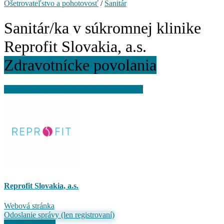
Ošetrovateľstvo a pohotovosť
/
Sanitár
Sanitár/ka v súkromnej klinike
Reprofit Slovakia, a.s.
Zdravotnícke povolania
Pre uloženie ponuky je potrebné sa prihlásiť
Reprofit Slovakia, a.s.
Webová stránka
Odoslanie správy (len registrovaní)
Odoslať žiadosť