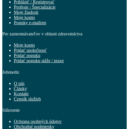
Prihlásiť / Registrovať
Profesie / Špecializácie
Moje žiadosti
Moje konto
Ponuky e-mailom
Pre zamestnávateľov v oblasti zdravotníctva
Moje konto
Pridať spoločnosť
Pridať ponuku
Pridať ponuku stáže / praxe
Jobmedic
O nás
Články
Kontakt
Cenník služieb
Súkromie
Ochrana osobných údajov
Obchodné podmienky