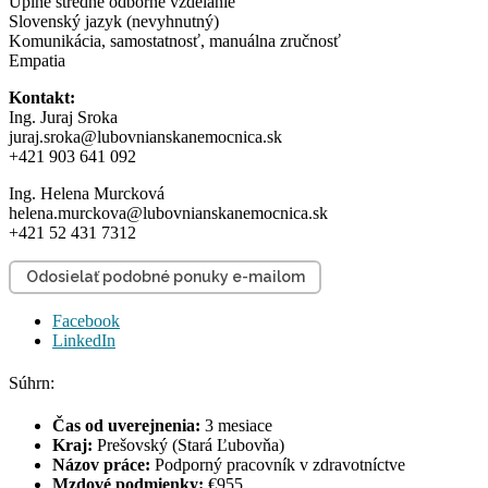
Úplné stredné odborné vzdelanie
Slovenský jazyk (nevyhnutný)
Komunikácia, samostatnosť, manuálna zručnosť
Empatia
Kontakt:
Ing. Juraj Sroka
juraj.sroka@lubovnianskanemocnica.sk
+421 903 641 092
Ing. Helena Murcková
helena.murckova@lubovnianskanemocnica.sk
+421 52 431 7312
Odosielať podobné ponuky e-mailom
Facebook
LinkedIn
Súhrn:
Čas od uverejnenia:
3 mesiace
Kraj:
Prešovský (Stará Ľubovňa)
Názov práce:
Podporný pracovník v zdravotníctve
Mzdové podmienky:
€955