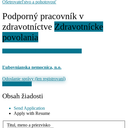
Ošetrovateľstvo a pohotovosť
Podporný pracovník v
zdravotníctve
Zdravotnícke
povolania
Pre uloženie ponuky je potrebné sa prihlásiť
Ľubovnianska nemocnica, n.o.
Odoslanie správy (len registrovaní)
Odoslať žiadosť
Obsah žiadosti
Send Application
Apply with Resume
Titul, meno a priezvisko