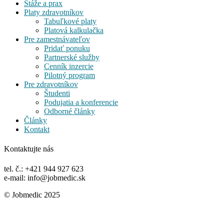
Stáže a prax
Platy zdravotníkov
Tabuľkové platy
Platová kalkulačka
Pre zamestnávateľov
Pridať ponuku
Partnerské služby
Cenník inzercie
Pilotný program
Pre zdravotníkov
Študenti
Podujatia a konferencie
Odborné články
Články
Kontakt
Kontaktujte nás
tel. č.: +421 944 927 623
e-mail: info@jobmedic.sk
© Jobmedic 2025