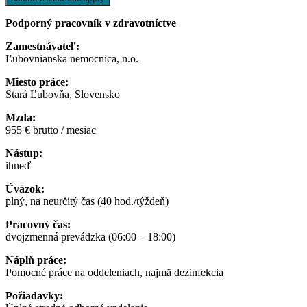
Podporný pracovník v zdravotníctve
Zamestnávateľ:
Ľubovnianska nemocnica, n.o.
Miesto práce:
Stará Ľubovňa, Slovensko
Mzda:
955 € brutto / mesiac
Nástup:
ihneď
Úväzok:
plný, na neurčitý čas (40 hod./týždeň)
Pracovný čas:
dvojzmenná prevádzka (06:00 – 18:00)
Náplň práce:
Pomocné práce na oddeleniach, najmä dezinfekcia
Požiadavky: