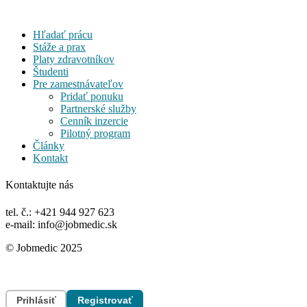
Hľadať prácu
Stáže a prax
Platy zdravotníkov
Študenti
Pre zamestnávateľov
Pridať ponuku
Partnerské služby
Cenník inzercie
Pilotný program
Články
Kontakt
Kontaktujte nás
tel. č.: +421 944 927 623
e-mail: info@jobmedic.sk
© Jobmedic 2025
Prihlásiť
Registrovať