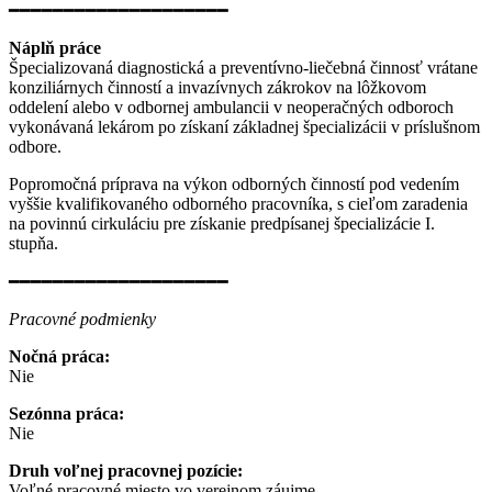
━━━━━━━━━━━━━━━━━━━━
Náplň práce
Špecializovaná diagnostická a preventívno-liečebná činnosť vrátane
konziliárnych činností a invazívnych zákrokov na lôžkovom
oddelení alebo v odbornej ambulancii v neoperačných odboroch
vykonávaná lekárom po získaní základnej špecializácii v príslušnom
odbore.
Popromočná príprava na výkon odborných činností pod vedením
vyššie kvalifikovaného odborného pracovníka, s cieľom zaradenia
na povinnú cirkuláciu pre získanie predpísanej špecializácie I.
stupňa.
━━━━━━━━━━━━━━━━━━━━
Pracovné podmienky
Nočná práca:
Nie
Sezónna práca:
Nie
Druh voľnej pracovnej pozície:
Voľné pracovné miesto vo verejnom záujme