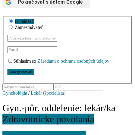
Pokračovať s účtom
Google
Uchádzač
Zamestnávateľ
Súhlasím so
Zásadami o ochrane osobných údajov
Gynekológia
/
Lekár (špecialista)
Gyn.-pôr. oddelenie: lekár/ka
Zdravotnícke povolania
Pre uloženie ponuky je potrebné sa prihlásiť