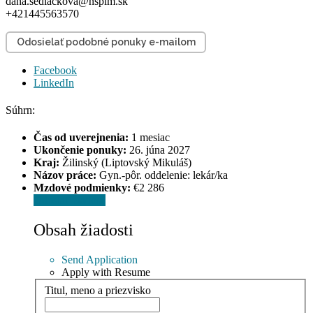
dana.sedlackova@nsplm.sk
+421445563570
Odosielať podobné ponuky e-mailom
Facebook
LinkedIn
Súhrn:
Čas od uverejnenia:
1 mesiac
Ukončenie ponuky:
26. júna 2027
Kraj:
Žilinský (Liptovský Mikuláš)
Názov práce:
Gyn.-pôr. oddelenie: lekár/ka
Mzdové podmienky:
€2 286
Odoslať žiadosť
Obsah žiadosti
Send Application
Apply with Resume
Titul, meno a priezvisko