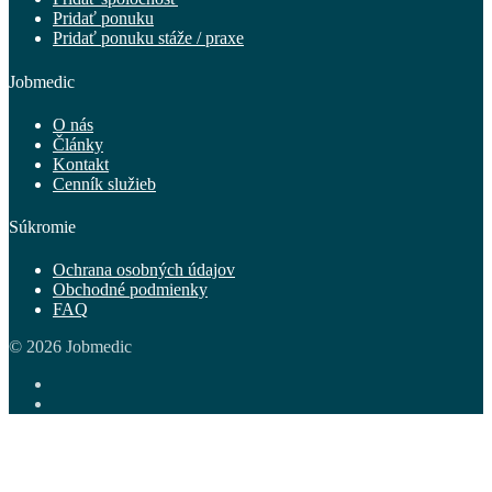
Pridať ponuku
Pridať ponuku stáže / praxe
Jobmedic
O nás
Články
Kontakt
Cenník služieb
Súkromie
Ochrana osobných údajov
Obchodné podmienky
FAQ
© 2026 Jobmedic