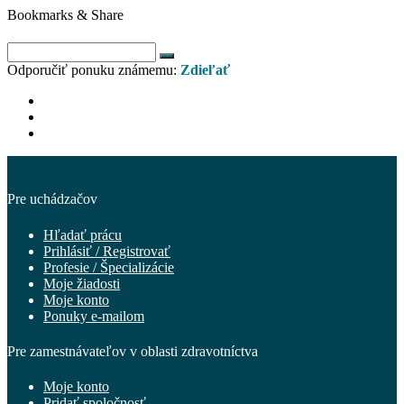
Bookmarks & Share
Odporučiť ponuku známemu:
Zdieľať
Pre uchádzačov
Hľadať prácu
Prihlásiť / Registrovať
Profesie / Špecializácie
Moje žiadosti
Moje konto
Ponuky e-mailom
Pre zamestnávateľov v oblasti zdravotníctva
Moje konto
Pridať spoločnosť