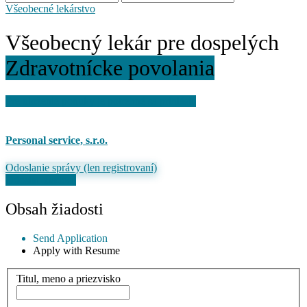
Všeobecné lekárstvo
Všeobecný lekár pre dospelých
Zdravotnícke povolania
Pre uloženie ponuky je potrebné sa prihlásiť
Personal service, s.r.o.
Odoslanie správy (len registrovaní)
Odoslať žiadosť
Obsah žiadosti
Send Application
Apply with Resume
Titul, meno a priezvisko