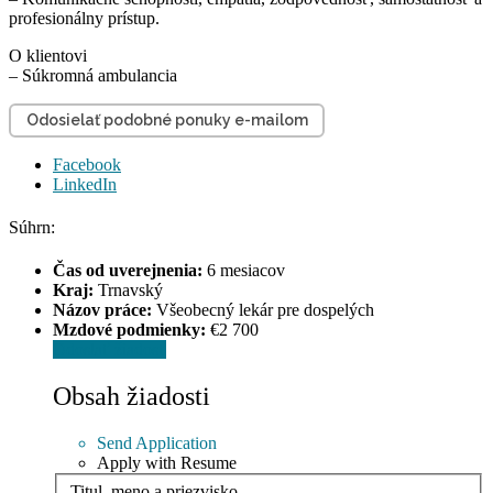
profesionálny prístup.
O klientovi
– Súkromná ambulancia
Odosielať podobné ponuky e-mailom
Facebook
LinkedIn
Súhrn:
Čas od uverejnenia:
6 mesiacov
Kraj:
Trnavský
Názov práce:
Všeobecný lekár pre dospelých
Mzdové podmienky:
€2 700
Odoslať žiadosť
Obsah žiadosti
Send Application
Apply with Resume
Titul, meno a priezvisko