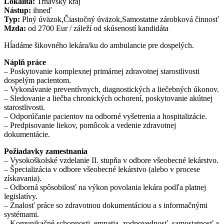
Lokalita:
Trnavský kraj
Nástup:
ihneď
Typ:
Plný úväzok,Čiastočný úväzok,Samostatne zárobková činnosť
Mzda:
od 2700 Eur / záleží od skúseností kandidáta
Hĺadáme šikovného lekára/ku do ambulancie pre dospelých.
Náplň práce
– Poskytovanie komplexnej primárnej zdravotnej starostlivosti
dospelým pacientom.
– Vykonávanie preventívnych, diagnostických a liečebných úkonov.
– Sledovanie a liečba chronických ochorení, poskytovanie akútnej
starostlivosti.
– Odporúčanie pacientov na odborné vyšetrenia a hospitalizácie.
– Predpisovanie liekov, pomôcok a vedenie zdravotnej
dokumentácie.
Požiadavky zamestnania
– Vysokoškolské vzdelanie II. stupňa v odbore všeobecné lekárstvo.
– Špecializácia v odbore všeobecné lekárstvo (alebo v procese
získavania).
– Odborná spôsobilosť na výkon povolania lekára podľa platnej
legislatívy.
– Znalosť práce so zdravotnou dokumentáciou a s informačnými
systémami.
– Komunikačné schopnosti, empatia, zodpovednosť, samostatnosť a