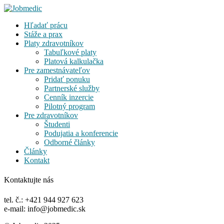
Hľadať prácu
Stáže a prax
Platy zdravotníkov
Tabuľkové platy
Platová kalkulačka
Pre zamestnávateľov
Pridať ponuku
Partnerské služby
Cenník inzercie
Pilotný program
Pre zdravotníkov
Študenti
Podujatia a konferencie
Odborné články
Články
Kontakt
Kontaktujte nás
tel. č.: +421 944 927 623
e-mail: info@jobmedic.sk