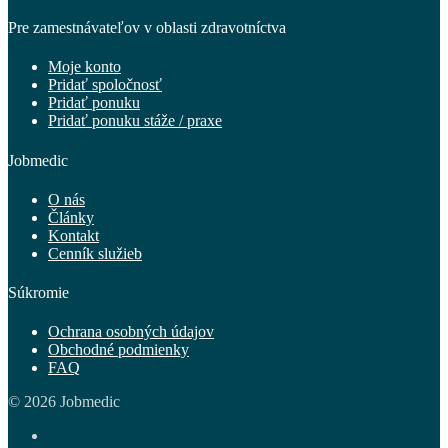
Pre zamestnávateľov v oblasti zdravotníctva
Moje konto
Pridať spoločnosť
Pridať ponuku
Pridať ponuku stáže / praxe
Jobmedic
O nás
Články
Kontakt
Cenník služieb
Súkromie
Ochrana osobných údajov
Obchodné podmienky
FAQ
© 2026 Jobmedic