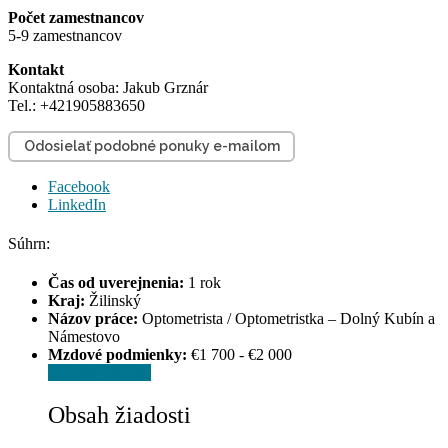
Počet zamestnancov
5-9 zamestnancov
Kontakt
Kontaktná osoba: Jakub Grznár
Tel.: +421905883650
Odosielať podobné ponuky e-mailom
Facebook
LinkedIn
Súhrn:
Čas od uverejnenia:
1 rok
Kraj:
Žilinský
Názov práce:
Optometrista / Optometristka – Dolný Kubín a
Námestovo
Mzdové podmienky:
€1 700 - €2 000
Odoslať žiadosť
Obsah žiadosti