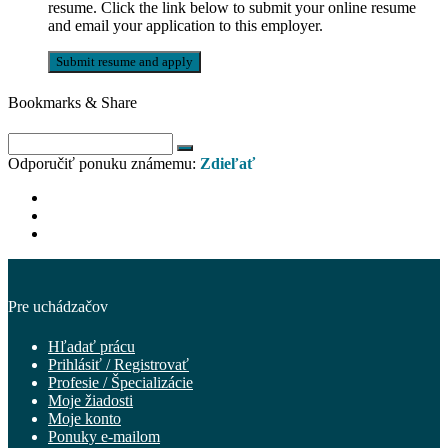
resume. Click the link below to submit your online resume
and email your application to this employer.
Bookmarks & Share
Odporučiť ponuku známemu:
Zdieľať
Pre uchádzačov
Hľadať prácu
Prihlásiť / Registrovať
Profesie / Špecializácie
Moje žiadosti
Moje konto
Ponuky e-mailom