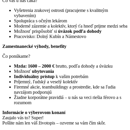
Čo vás u nás čaká?
Vyšetrenia zrakovej ostrosti (pracujeme s kvalitným
vybavením)
Spolupráca s očným lekárom
Moderné zázemie a kolektív, ktorý ťa hneď prijme medzi seba
Možnosť prispôsobiť si
úväzok podľa dohody
Pracovisko: Dolný Kubín a Námestovo
Zamestnanecké výhody, benefity
Čo ponúkame?
Mzda: 1600 – 2000 €
brutto, podľa dohody a úväzku
Možnosť
ubytovania
Individuálny prístup
k vašim potrebám
Príjemný, ľudský a veselý kolektív
Firemné akcie, teambuildingy a prostredie, kde sa ľudia
navzájom podporujú
Žiadne korporátne pravidlá – u nás sa veci riešia férovo a s
rozumom
Informácie o výberovom konaní
Zaujalo vás to? Super!
Pošlite nám len váš životopis – ozveme sa vám čím skôr.