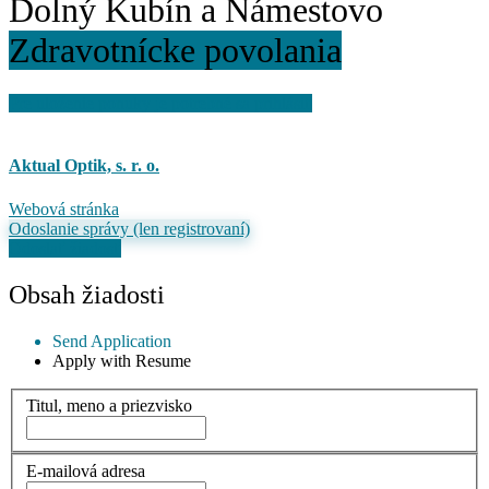
Dolný Kubín a Námestovo
Zdravotnícke povolania
Pre uloženie ponuky je potrebné sa prihlásiť
Aktual Optik, s. r. o.
Webová stránka
Odoslanie správy (len registrovaní)
Odoslať žiadosť
Obsah žiadosti
Send Application
Apply with Resume
Titul, meno a priezvisko
E-mailová adresa