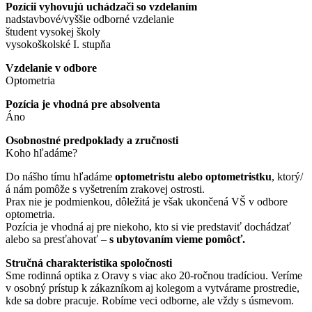
Pozícii vyhovujú uchádzači so vzdelaním
nadstavbové/vyššie odborné vzdelanie
študent vysokej školy
vysokoškolské I. stupňa
Vzdelanie v odbore
Optometria
Pozícia je vhodná pre absolventa
Áno
Osobnostné predpoklady a zručnosti
Koho hľadáme?
Do nášho tímu hľadáme
optometristu alebo optometristku
, ktorý/
á nám pomôže s vyšetrením zrakovej ostrosti.
Prax nie je podmienkou, dôležitá je však ukončená VŠ v odbore
optometria.
Pozícia je vhodná aj pre niekoho, kto si vie predstaviť dochádzať
alebo sa presťahovať –
s ubytovaním vieme pomôcť.
Stručná charakteristika spoločnosti
Sme rodinná optika z Oravy s viac ako 20-ročnou tradíciou. Veríme
v osobný prístup k zákazníkom aj kolegom a vytvárame prostredie,
kde sa dobre pracuje. Robíme veci odborne, ale vždy s úsmevom.