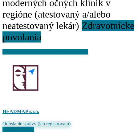
moderných očných kliník v
regióne (atestovaný a/alebo
neatestovaný lekár)
Zdravotnícke
povolania
Pre uloženie ponuky je potrebné sa prihlásiť
HEADMAP s.r.o.
Odoslanie správy (len registrovaní)
Odoslať žiadosť