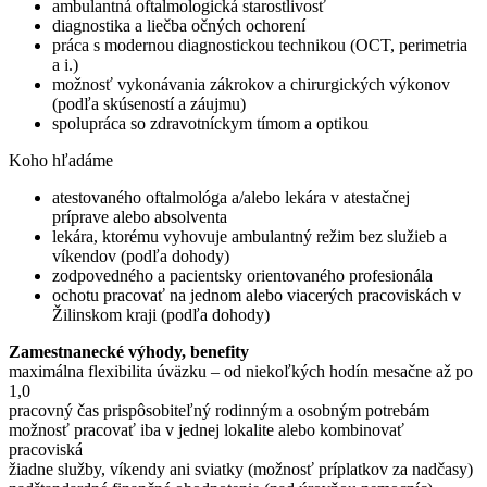
ambulantná oftalmologická starostlivosť
diagnostika a liečba očných ochorení
práca s modernou diagnostickou technikou (OCT, perimetria
a i.)
možnosť vykonávania zákrokov a chirurgických výkonov
(podľa skúseností a záujmu)
spolupráca so zdravotníckym tímom a optikou
Koho hľadáme
atestovaného oftalmológa a/alebo lekára v atestačnej
príprave alebo absolventa
lekára, ktorému vyhovuje ambulantný režim bez služieb a
víkendov (podľa dohody)
zodpovedného a pacientsky orientovaného profesionála
ochotu pracovať na jednom alebo viacerých pracoviskách v
Žilinskom kraji (podľa dohody)
Zamestnanecké výhody, benefity
maximálna flexibilita úväzku – od niekoľkých hodín mesačne až po
1,0
pracovný čas prispôsobiteľný rodinným a osobným potrebám
možnosť pracovať iba v jednej lokalite alebo kombinovať
pracoviská
žiadne služby, víkendy ani sviatky (možnosť príplatkov za nadčasy)