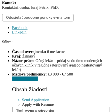
Kontakt
Kontaktná osoba: Juraj Petrík, PhD.
Odosielať podobné ponuky e-mailom
Facebook
LinkedIn
Súhrn:
Čas od uverejnenia:
6 mesiacov
Kraj:
Žilinský
Názov práce:
Očný lekár – pridaj sa do tímu moderných
očných kliník v regióne (atestovaný a/alebo neatestovaný
lekár)
Mzdové podmienky:
€3 000 - €7 500
Odoslať žiadosť
Obsah žiadosti
Send Application
Apply with Resume
Titul, meno a priezvisko