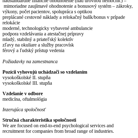
nadštandardné finančné ohodnotenie (nad úrovňou nemocníc) –
mimoriadne zaujímavé ohodnotenie a bonusový systém – zákroky,
výkony, počet pacientov, spolupráca s optikou
preplácané cestovné náklady a relokačný balík/bonus v prípade
relokácie
moderné, technologicky vybavené ambulancie
podpora vzdelávania a atestačnej prípravy
mladý, stabilný a priateľský kolektív
zľavy na okuliare a služby pracovísk
férový a ľudský prístup vedenia
Požiadavky na zamestnanca
Pozícii vyhovujú uchádzači so vzdelaním
vysokoškolské II. stupňa
vysokoškolské III. stupňa
Vzdelanie v odbore
medicína, oftalmológia
Inzerujúca spoločnosť
Stručná charakteristika spoločnosti
We are focused on end-to-end psychological services and
recruitment for companies from broad range of industries.