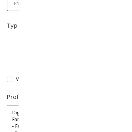
Typ práce
Nezdravotnícke profesie
Veda, výskum a vzdelávanie
Zdravotnícke povolania
Vhodné pre absolventa
Profesia / špecializácia