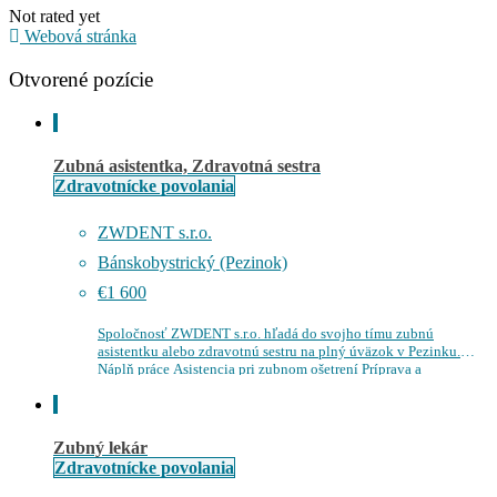
Not rated yet
Webová stránka
Otvorené pozície
Zubná asistentka, Zdravotná sestra
Zdravotnícke povolania
ZWDENT s.r.o.
Bánskobystrický (Pezinok)
€1 600
Spoločnosť ZWDENT s.r.o. hľadá do svojho tímu zubnú
asistentku alebo zdravotnú sestru na plný úväzok v Pezinku.
Náplň práce Asistencia pri zubnom ošetrení Príprava a
starostlivosť o nástroje a príslušenstvo…
Zubný lekár
Zdravotnícke povolania