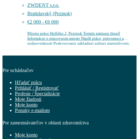
ZWDENT s.r.o.
Bratislavský (Pezinok)
€2 000 - €6 000
Miesto práce Hollého 2, Pezinok Termín nástupu ihneď
Informácie o pracovnom mieste Náplň práce, právomoci a
zodpovednosti Poskytovanie základnej zubnej starostlivosti,
práca z dôrazom na kvalitu ošetrenia, príjemné a profesionálne…
Pre uchádzačov
Hľadať prácu
Prihlásiť / Registrovať
Profesie / Špecializácie
Moje žiadosti
Moje konto
Ponuky e-mailom
Pre zamestnávateľov v oblasti zdravotníctva
Moje konto