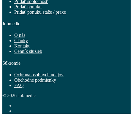
Pridať spoločnosť
Pridať ponuku
Pridať ponuku stáže / praxe
Jobmedic
O nás
Články
Kontakt
Cenník služieb
Súkromie
Ochrana osobných údajov
Obchodné podmienky
FAQ
© 2026 Jobmedic