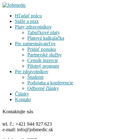
Hľadať prácu
Stáže a prax
Platy zdravotníkov
Tabuľkové platy
Platová kalkulačka
Pre zamestnávateľov
Pridať ponuku
Partnerské služby
Cenník inzercie
Pilotný program
Pre zdravotníkov
Študenti
Podujatia a konferencie
Odborné články
Články
Kontakt
Kontaktujte nás
tel. č.: +421 944 927 623
e-mail: info@jobmedic.sk