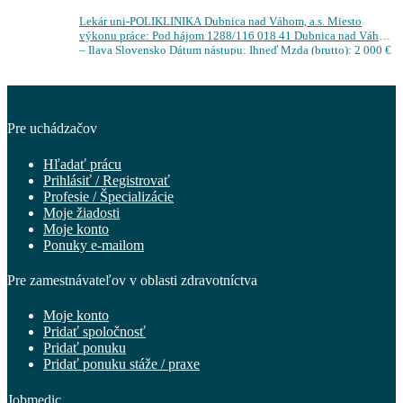
Lekár uni-POLIKLINIKA Dubnica nad Váhom, a.s. Miesto
výkonu práce: Pod hájom 1288/116 018 41 Dubnica nad Váhom
– Ilava Slovensko Dátum nástupu: Ihneď Mzda (brutto): 2 000 €
/ mesiac…
Pre uchádzačov
Hľadať prácu
Prihlásiť / Registrovať
Profesie / Špecializácie
Moje žiadosti
Moje konto
Ponuky e-mailom
Pre zamestnávateľov v oblasti zdravotníctva
Moje konto
Pridať spoločnosť
Pridať ponuku
Pridať ponuku stáže / praxe
Jobmedic