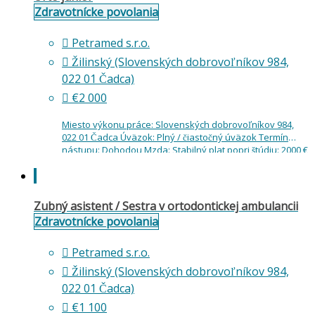
Zdravotnícke povolania
Petramed s.r.o.
Žilinský (Slovenských dobrovoľníkov 984,
022 01 Čadca)
€2 000
Miesto výkonu práce: Slovenských dobrovoľníkov 984,
022 01 Čadca Úväzok: Plný / čiastočný úväzok Termín
nástupu: Dohodou Mzda: Stabilný plat popri štúdiu: 2000 €
Máme novú ponuku, ktorá je vhodná…
Zubný asistent / Sestra v ortodontickej ambulancii
Zdravotnícke povolania
Petramed s.r.o.
Žilinský (Slovenských dobrovoľníkov 984,
022 01 Čadca)
€1 100