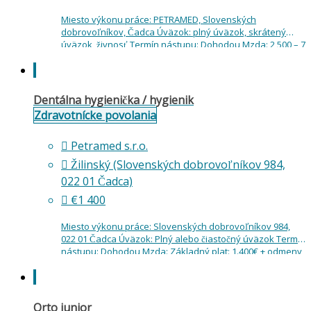
Miesto výkonu práce: PETRAMED, Slovenských
dobrovoľníkov, Čadca Úväzok: plný úväzok, skrátený
úväzok, živnosť Termín nástupu: Dohodou Mzda: 2 500 – 7
500 EUR/mesiacJe tvorená fixnou a variabilnou zložkou.
Variabilná zložka…
Dentálna hygienička / hygienik
Zdravotnícke povolania
Petramed s.r.o.
Žilinský (Slovenských dobrovoľníkov 984,
022 01 Čadca)
€1 400
Miesto výkonu práce: Slovenských dobrovoľníkov 984,
022 01 Čadca Úväzok: Plný alebo čiastočný úväzok Termín
nástupu: Dohodou Mzda: Základný plat: 1.400€ + odmeny
zo zisku Si spoľahlivý, precízny a chceš…
Orto junior