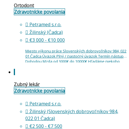
Ortodont
Zdravotnícke povolania
Petramed s.r.o.
Žilinský (Čadca)
€3 000 - €10 000
Miesto výkonu práce Slovenských dobrovoľníkov 984, 022
01 Čadca Úväzok Plný / čiastočný úväzok Termín nástupu
Dohodou Mzda od 3000€ do 10000€ Hľadáme niekoho,
kto vie, že dobrá ortodoncia je…
Zubný lekár
Zdravotnícke povolania
Petramed s.r.o.
Žilinský (Slovenských dobrovoľníkov 984,
022 01 Čadca)
€2 500 - €7 500