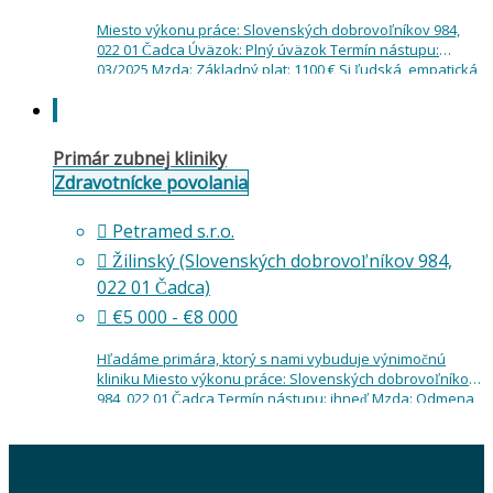
Miesto výkonu práce: Slovenských dobrovoľníkov 984,
022 01 Čadca Úväzok: Plný úväzok Termín nástupu:
03/2025 Mzda: Základný plat: 1100 € Si ľudská, empatická,
spoľahlivá, otvorená novým vedomostiam a
zručnostiam? Poď…
Primár zubnej kliniky
Zdravotnícke povolania
Petramed s.r.o.
Žilinský (Slovenských dobrovoľníkov 984,
022 01 Čadca)
€5 000 - €8 000
Hľadáme primára, ktorý s nami vybuduje výnimočnú
kliniku Miesto výkonu práce: Slovenských dobrovoľníkov
984, 022 01 Čadca Termín nástupu: ihneď Mzda: Odmena
5000 € až 8000 € podľa formy a…