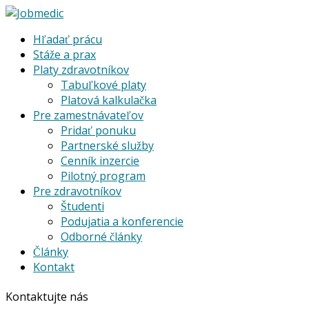
Hľadať prácu
Stáže a prax
Platy zdravotníkov
Tabuľkové platy
Platová kalkulačka
Pre zamestnávateľov
Pridať ponuku
Partnerské služby
Cenník inzercie
Pilotný program
Pre zdravotníkov
Študenti
Podujatia a konferencie
Odborné články
Články
Kontakt
Kontaktujte nás