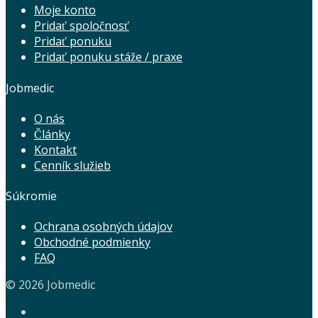
Moje konto
Pridať spoločnosť
Pridať ponuku
Pridať ponuku stáže / praxe
Jobmedic
O nás
Články
Kontakt
Cenník služieb
Súkromie
Ochrana osobných údajov
Obchodné podmienky
FAQ
© 2026 Jobmedic