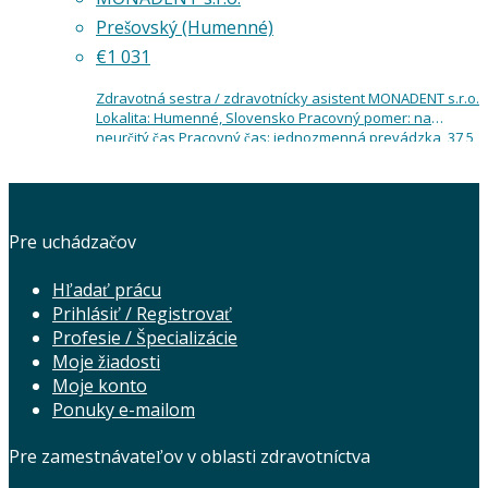
Prešovský (Humenné)
€1 031
Zdravotná sestra / zdravotnícky asistent MONADENT s.r.o.
Lokalita: Humenné, Slovensko Pracovný pomer: na
neurčitý čas Pracovný čas: jednozmenná prevádzka, 37,5
hod./týždeň, bez nočných služieb Mzda: 1 031 € brutto /…
Pre uchádzačov
Hľadať prácu
Prihlásiť / Registrovať
Profesie / Špecializácie
Moje žiadosti
Moje konto
Ponuky e-mailom
Pre zamestnávateľov v oblasti zdravotníctva