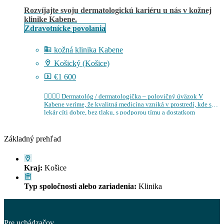
Rozvíjajte svoju dermatologickú kariéru u nás v kožnej
klinike Kabene.
Zdravotnícke povolania
kožná klinika Kabene
Košický (Košice)
€1 600
👩‍⚕️👨‍⚕️ Dermatológ / dermatologička – polovičný úväzok V
Kabene veríme, že kvalitná medicína vzniká v prostredí, kde sa
lekár cíti dobre, bez tlaku, s podporou tímu a dostatkom
priestoru pre…
Základný prehľad
Kraj:
Košice
Typ spoločnosti alebo zariadenia:
Klinika
Pre uchádzačov