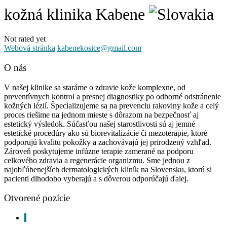
kožná klinika Kabene
Not rated yet
Webová stránka
kabenekosice@gmail.com
O nás
V našej klinike sa staráme o zdravie kože komplexne, od
preventívnych kontrol a presnej diagnostiky po odborné odstránenie
kožných lézií. Špecializujeme sa na prevenciu rakoviny kože a celý
proces riešime na jednom mieste s dôrazom na bezpečnosť aj
estetický výsledok. Súčasťou našej starostlivosti sú aj jemné
estetické procedúry ako sú biorevitalizácie či mezoterapie, ktoré
podporujú kvalitu pokožky a zachovávajú jej prirodzený vzhľad.
Zároveň poskytujeme infúzne terapie zamerané na podporu
celkového zdravia a regenerácie organizmu. Sme jednou z
najobľúbenejších dermatologických kliník na Slovensku, ktorú si
pacienti dlhodobo vyberajú a s dôverou odporúčajú ďalej.
Otvorené pozície