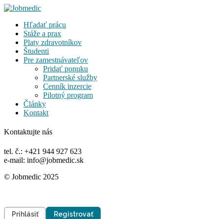
Hľadať prácu
Stáže a prax
Platy zdravotníkov
Študenti
Pre zamestnávateľov
Pridať ponuku
Partnerské služby
Cenník inzercie
Pilotný program
Články
Kontakt
Kontaktujte nás
tel. č.: +421 944 927 623
e-mail: info@jobmedic.sk
© Jobmedic 2025
Prihlásiť
Registrovať