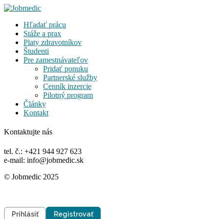
Hľadať prácu
Stáže a prax
Platy zdravotníkov
Študenti
Pre zamestnávateľov
Pridať ponuku
Partnerské služby
Cenník inzercie
Pilotný program
Články
Kontakt
Kontaktujte nás
tel. č.: +421 944 927 623
e-mail: info@jobmedic.sk
© Jobmedic 2025
Prihlásiť
Registrovať