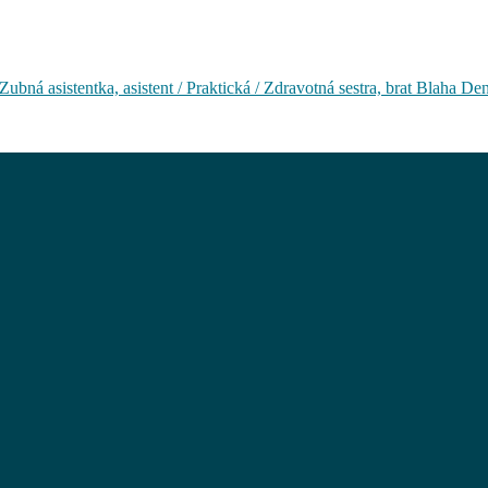
bná asistentka, asistent / Praktická / Zdravotná sestra, brat Blaha Den