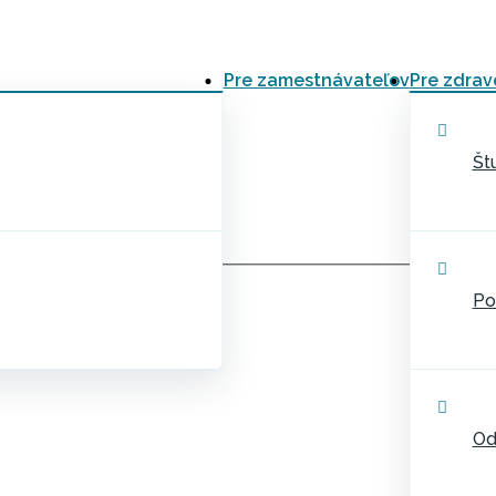
Pre zamestnávateľov
Pre zdrav
Št
Po
Od