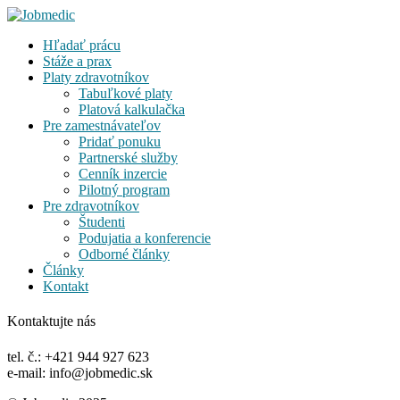
Hľadať prácu
Stáže a prax
Platy zdravotníkov
Tabuľkové platy
Platová kalkulačka
Pre zamestnávateľov
Pridať ponuku
Partnerské služby
Cenník inzercie
Pilotný program
Pre zdravotníkov
Študenti
Podujatia a konferencie
Odborné články
Články
Kontakt
Kontaktujte nás
tel. č.: +421 944 927 623
e-mail: info@jobmedic.sk