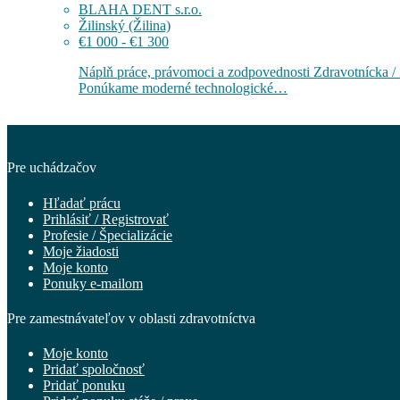
BLAHA DENT s.r.o.
Žilinský (Žilina)
€1 000 - €1 300
Náplň práce, právomoci a zodpovednosti Zdravotnícka / Zu
Ponúkame moderné technologické…
Pre uchádzačov
Hľadať prácu
Prihlásiť / Registrovať
Profesie / Špecializácie
Moje žiadosti
Moje konto
Ponuky e-mailom
Pre zamestnávateľov v oblasti zdravotníctva
Moje konto
Pridať spoločnosť
Pridať ponuku