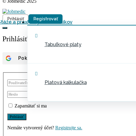
© Jobmedic 2025
Prihlásiť
Registrovať
Stáže a prax
Platy zdravotníkov
Prihlásiť
Tabuľkové platy
Pokračovať s účtom
Google
Platová kalkulačka
Zapamätať si ma
Nemáte vytvorený účet?
Registrujte sa.