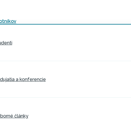
otníkov
udenti
dujatia a konferencie
borné články