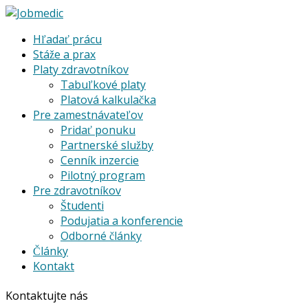
Hľadať prácu
Stáže a prax
Platy zdravotníkov
Tabuľkové platy
Platová kalkulačka
Pre zamestnávateľov
Pridať ponuku
Partnerské služby
Cenník inzercie
Pilotný program
Pre zdravotníkov
Študenti
Podujatia a konferencie
Odborné články
Články
Kontakt
Kontaktujte nás