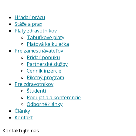
Hľadať prácu
Stáže a prax
Platy zdravotníkov
Tabuľkové platy
Platová kalkulačka
Pre zamestnávateľov
Pridať ponuku
Partnerské služby
Cenník inzercie
Pilotný program
Pre zdravotníkov
Študenti
Podujatia a konferencie
Odborné články
Články
Kontakt
Kontaktujte nás