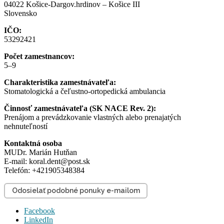
04022 Košice-Dargov.hrdinov – Košice III
Slovensko
IČO:
53292421
Počet zamestnancov:
5–9
Charakteristika zamestnávateľa:
Stomatologická a čeľustno-ortopedická ambulancia
Činnosť zamestnávateľa (SK NACE Rev. 2):
Prenájom a prevádzkovanie vlastných alebo prenajatých
nehnuteľností
Kontaktná osoba
MUDr. Marián Hutňan
E-mail: koral.dent@post.sk
Telefón: +421905348384
Odosielať podobné ponuky e-mailom
Facebook
LinkedIn