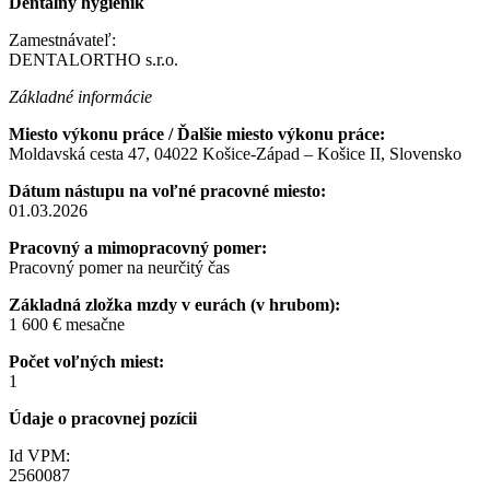
Dentálny hygienik
Zamestnávateľ:
DENTALORTHO s.r.o.
Základné informácie
Miesto výkonu práce / Ďalšie miesto výkonu práce:
Moldavská cesta 47, 04022 Košice-Západ – Košice II, Slovensko
Dátum nástupu na voľné pracovné miesto:
01.03.2026
Pracovný a mimopracovný pomer:
Pracovný pomer na neurčitý čas
Základná zložka mzdy v eurách (v hrubom):
1 600 € mesačne
Počet voľných miest:
1
Údaje o pracovnej pozícii
Id VPM:
2560087