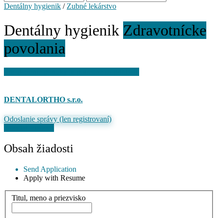
Dentálny hygienik
/
Zubné lekárstvo
Dentálny hygienik
Zdravotnícke
povolania
Pre uloženie ponuky je potrebné sa prihlásiť
DENTALORTHO s.r.o.
Odoslanie správy (len registrovaní)
Odoslať žiadosť
Obsah žiadosti
Send Application
Apply with Resume
Titul, meno a priezvisko