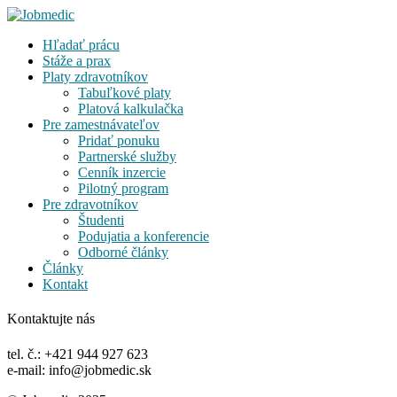
Hľadať prácu
Stáže a prax
Platy zdravotníkov
Tabuľkové platy
Platová kalkulačka
Pre zamestnávateľov
Pridať ponuku
Partnerské služby
Cenník inzercie
Pilotný program
Pre zdravotníkov
Študenti
Podujatia a konferencie
Odborné články
Články
Kontakt
Kontaktujte nás
tel. č.: +421 944 927 623
e-mail: info@jobmedic.sk