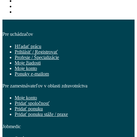
Pre uchádzačov
Hľadať prácu
Prihlásiť / Registrovať
Profesie / Špecializácie
Moje žiadosti
Moje konto
Ponuky e-mailom
Pre zamestnávateľov v oblasti zdravotníctva
Moje konto
Pridať spoločnosť
Pridať ponuku
Pridať ponuku stáže / praxe
Jobmedic