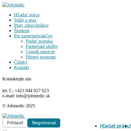
Hľadať prácu
Stáže a prax
Platy zdravotníkov
Študenti
Pre zamestnávateľov
Pridať ponuku
Partnerské služby
Cenník inzercie
Pilotný program
Články
Kontakt
Kontaktujte nás
tel. č.: +421 944 927 623
e-mail: info@jobmedic.sk
© Jobmedic 2025
Prihlásiť
Registrovať
Hľadať prácu