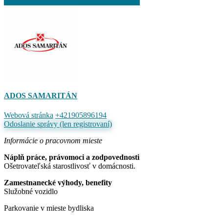
Pre uloženie ponuky je potrebné sa prihlásiť
ADOS SAMARITÁN
Webová stránka
+421905896194
Odoslanie správy (len registrovaní)
Informácie o pracovnom mieste
Náplň práce, právomoci a zodpovednosti
Ošetrovateľská starostlivosť v domácnosti.
​Zamestnanecké výhody, benefity
Služobné vozidlo
Parkovanie v mieste bydliska