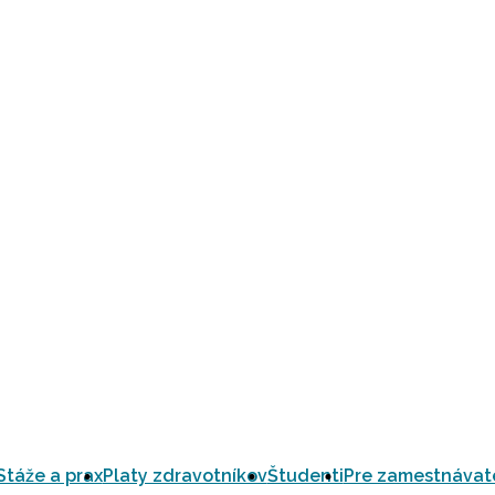
Stáže a prax
Platy zdravotníkov
Študenti
Pre zamestnávat