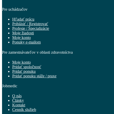
Pre uchádzačov
Hľadať prácu
Prihlásiť / Registrovať
Profesie / Špecializácie
Moje žiadosti
Moje konto
Ponuky e-mailom
Pre zamestnávateľov v oblasti zdravotníctva
Moje konto
Pridať spoločnosť
Pridať ponuku
Pridať ponuku stáže / praxe
Jobmedic
O nás
Články
Kontakt
Cenník služieb