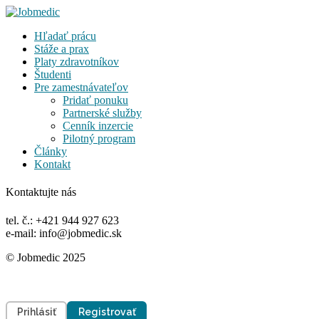
Hľadať prácu
Stáže a prax
Platy zdravotníkov
Študenti
Pre zamestnávateľov
Pridať ponuku
Partnerské služby
Cenník inzercie
Pilotný program
Články
Kontakt
Kontaktujte nás
tel. č.: +421 944 927 623
e-mail: info@jobmedic.sk
© Jobmedic 2025
Prihlásiť
Registrovať