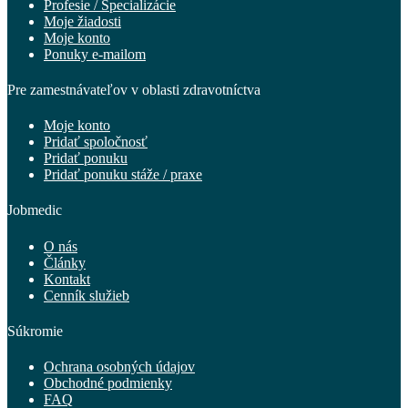
Profesie / Špecializácie
Moje žiadosti
Moje konto
Ponuky e-mailom
Pre zamestnávateľov v oblasti zdravotníctva
Moje konto
Pridať spoločnosť
Pridať ponuku
Pridať ponuku stáže / praxe
Jobmedic
O nás
Články
Kontakt
Cenník služieb
Súkromie
Ochrana osobných údajov
Obchodné podmienky
FAQ