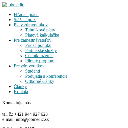
Hľadať prácu
Stáže a prax
Platy zdravotníkov
Tabuľkové platy
Platová kalkulačka
Pre zamestnávateľov
Pridať ponuku
Partnerské služby
Cenník inzercie
Pilotný program
Pre zdravotníkov
Študenti
Podujatia a konferencie
Odborné články
Články
Kontakt
Kontaktujte nás
tel. č.: +421 944 927 623
e-mail: info@jobmedic.sk