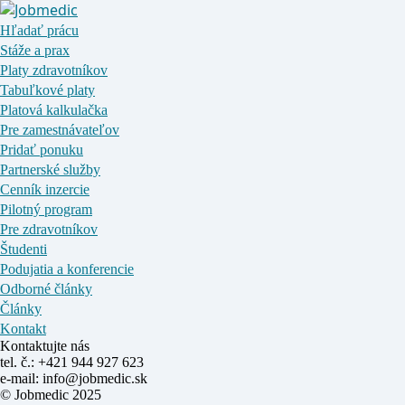
Hľadať prácu
Stáže a prax
Platy zdravotníkov
Tabuľkové platy
Platová kalkulačka
Pre zamestnávateľov
Pridať ponuku
Partnerské služby
Cenník inzercie
Pilotný program
Pre zdravotníkov
Študenti
Podujatia a konferencie
Odborné články
Články
Kontakt
Kontaktujte nás
tel. č.: +421 944 927 623
e-mail: info@jobmedic.sk
© Jobmedic 2025