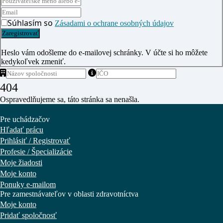
Súhlasím so
Zásadami o ochrane osobných údajov
Heslo vám odošleme do e-mailovej schránky. V účte si ho môžete
kedykoľvek zmeniť.
404
Ospravedlňujeme sa, táto stránka sa nenašla.
Pre uchádzačov
Hľadať prácu
Prihlásiť / Registrovať
Profesie / Špecializácie
Moje žiadosti
Moje konto
Ponuky e-mailom
Pre zamestnávateľov v oblasti zdravotníctva
Moje konto
Pridať spoločnosť