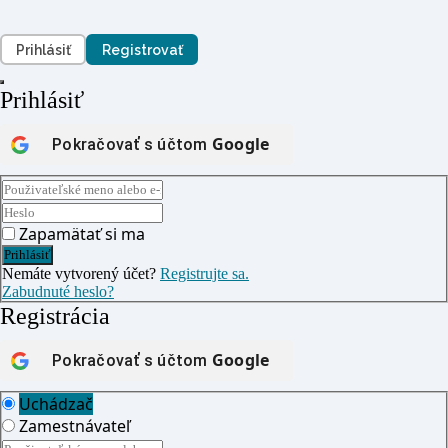
Prihlásiť
Registrovať
Prihlásiť
Google
Pokračovať s účtom
Jobmedic Asistent
Pracovné ponuky v zdravotníctve
Dobrý deň! Som AI asistent portálu Jobmedic.
Zapamätať si ma
Akú prácu v zdravotníctve hľadáte?
(Poznámka: Náš AI asistent sa stále učí na základe dát,
historických konverzácií a môže robiť chyby. Pre presné
Nemáte vytvorený účet?
Registrujte sa.
informácie nás kontaktujte na info@jobmedic.sk.)
Zabudnuté heslo?
Registrácia
Google
Pokračovať s účtom
Uchádzač
Zamestnávateľ