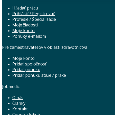
Hľadať prácu
Prihlásiť / Registrovať
Profesie / Špecializácie
Moje žiadosti
Moje konto
Ponuky e-mailom
Pre zamestnávateľov v oblasti zdravotníctva
Moje konto
Pridať spoločnosť
Pridať ponuku
Pridať ponuku stáže / praxe
Jobmedic
O nás
Články
Kontakt
Cenník služieb