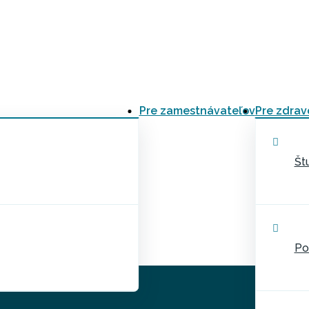
Pre zamestnávateľov
Pre zdrav
Št
Po