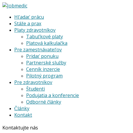
Hľadať prácu
Stáže a prax
Platy zdravotníkov
Tabuľkové platy
Platová kalkulačka
Pre zamestnávateľov
Pridať ponuku
Partnerské služby
Cenník inzercie
Pilotný program
Pre zdravotníkov
Študenti
Podujatia a konferencie
Odborné články
Články
Kontakt
Kontaktujte nás