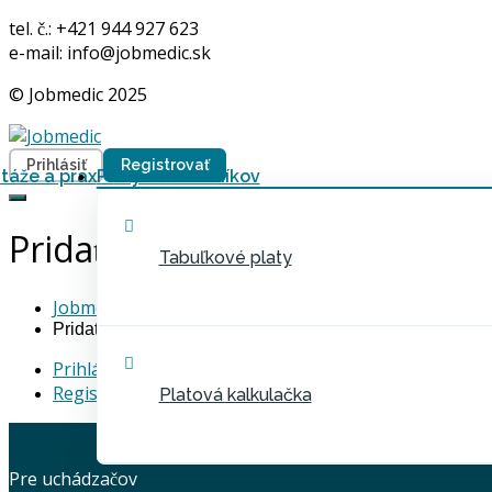
tel. č.: +421 944 927 623
e-mail: info@jobmedic.sk
© Jobmedic 2025
Prihlásiť
Registrovať
táže a prax
Platy zdravotníkov
Pridať spoločnosť
Tabuľkové platy
Jobmedic
Pridať spoločnosť
Prihlásiť
Registrovať
Platová kalkulačka
Pre uchádzačov