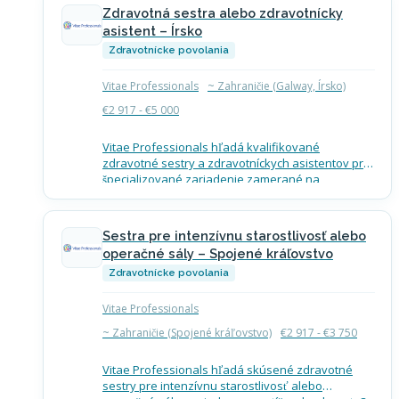
starostlivosti pacientom v ich…
Zdravotná sestra alebo zdravotnícky
asistent – Írsko
Zdravotnícke povolania
Vitae Professionals
~ Zahraničie (Galway, Írsko)
€2 917 - €5 000
Vitae Professionals hľadá kvalifikované
zdravotné sestry a zdravotníckych asistentov pre
špecializované zariadenie zamerané na
rehabilitáciu, geriatrickú starostlivosť a
komplexnú starostlivosť neďaleko centra mesta
Galway v Írsku. Čo ponuka zahŕňa Mzda…
Sestra pre intenzívnu starostlivosť alebo
operačné sály – Spojené kráľovstvo
Zdravotnícke povolania
Vitae Professionals
~ Zahraničie (Spojené kráľovstvo)
€2 917 - €3 750
Vitae Professionals hľadá skúsené zdravotné
sestry pre intenzívnu starostlivosť alebo