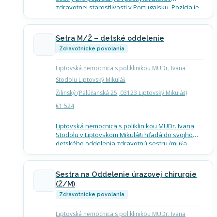
zdravotnej starostlivosti v Portugalsku. Pozícia je
vhodná pre sestry, ktoré chcú profesijne rásť v
podpornom a dynamickom pracovnom prostredí.
Čo ponuka…
Setra M/Ž – detské oddelenie
Zdravotnícke povolania
Liptovská nemocnica s poliklinikou MUDr. Ivana
Stodolu Liptovský Mikuláš
Žilinský (Palúčanská 25, 03123 Liptovský Mikuláš)
€1 524
Liptovská nemocnica s poliklinikou MUDr. Ivana
Stodolu v Liptovskom Mikuláši hľadá do svojho
detského oddelenia zdravotnú sestru (muža
alebo ženu) na pracovný pomer na neurčitý čas.
Náplň práce Samostatné poskytovanie…
Sestra na Oddelenie úrazovej chirurgie
(Ž/M)
Zdravotnícke povolania
Liptovská nemocnica s poliklinikou MUDr. Ivana