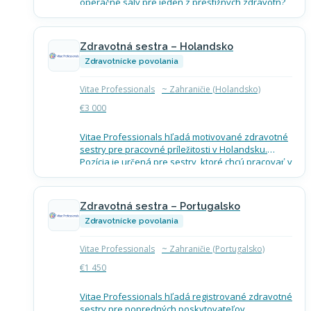
operačné sály pre jeden z prestížnych zdravotn?
ckych zariaden? v Spojenom kráľovstve. Čo
ponuka zahŕňa Band 5 mzda podľa relevantných
skúseností….
Zdravotná sestra – Holandsko
Zdravotnícke povolania
Vitae Professionals
~ Zahraničie (Holandsko)
€3 000
Vitae Professionals hľadá motivované zdravotné
sestry pre pracovné príležitosti v Holandsku.
Pozícia je určená pre sestry, ktoré chcú pracovať v
stabilnom zdravotníckom systéme a sú
pripravené naučiť sa holandský jazyk….
Zdravotná sestra – Portugalsko
Zdravotnícke povolania
Vitae Professionals
~ Zahraničie (Portugalsko)
€1 450
Vitae Professionals hľadá registrované zdravotné
sestry pre popredných poskytovateľov