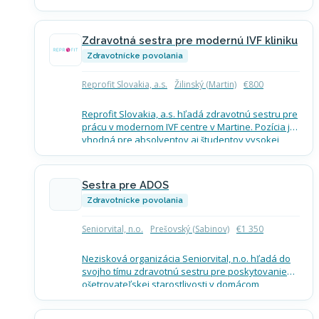
Termín nástupu: ASAP Mzdové podmienky
(brutto): lekár so špecializáciou kardiológia od
6000,-…
Zdravotná sestra pre modernú IVF kliniku
Zdravotnícke povolania
Reprofit Slovakia, a.s.
Žilinský (Martin)
€800
Reprofit Slovakia, a.s. hľadá zdravotnú sestru pre
prácu v modernom IVF centre v Martine. Pozícia je
vhodná pre absolventov aj študentov vysokej
školy so vzdelaním v odbore všeobecná sestra.
Náplň…
Sestra pre ADOS
Zdravotnícke povolania
Seniorvital, n.o.
Prešovský (Sabinov)
€1 350
Nezisková organizácia Seniorvital, n.o. hľadá do
svojho tímu zdravotnú sestru pre poskytovanie
ošetrovateľskej starostlivosti v domácom
prostredí pacientov v meste Sabinov. Náplň práce
Poskytovanie odbornej ošetrovateľskej