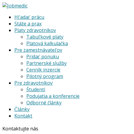
Hľadať prácu
Stáže a prax
Platy zdravotníkov
Tabuľkové platy
Platová kalkulačka
Pre zamestnávateľov
Pridať ponuku
Partnerské služby
Cenník inzercie
Pilotný program
Pre zdravotníkov
Študenti
Podujatia a konferencie
Odborné články
Články
Kontakt
Kontaktujte nás