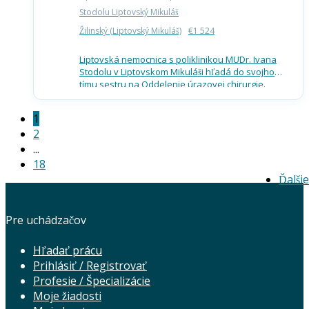
Stodolu Liptovský Mikuláš
Žilinský (Liptovský Mikuláš)
€1 524
Liptovská nemocnica s poliklinikou MUDr. Ivana
Stodolu v Liptovskom Mikuláši hľadá do svojho
tímu sestru na Oddelenie úrazovej chirurgie.
Pozícia je vhodná pre ženy aj mužov a ponúka
stabilné pracovné…
1
2
...
18
Ďalšie
Pre uchádzačov
Hľadať prácu
Prihlásiť / Registrovať
Profesie / Špecializácie
Moje žiadosti