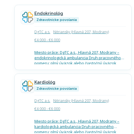
Endokrinológ
Zdravotnícke povolania
DgTC a.s.
Nitriansky (Hlavná 207, Modrany)
€4 000 - €6 000
Miesto práce: DgTC a.s., Hlavná 207, Modrany –
endokrinologická ambulancia Druh pracovného
pomeru: plný úväzok alebo čiastočný úväzok
Termín nástupu: ASAP Mzdové podmienky
(brutto): lekár so špecializáciou endokrinológia od
6000,-…
Kardiológ
Zdravotnícke povolania
DgTC a.s.
Nitriansky (Hlavná 207, Modrany)
€4 000 - €6 000
Miesto práce: DgTC a.s., Hlavná 207, Modrany –
kardiologická ambulancia Druh pracovného
pomeru: plný úväzok alebo čiastočný úväzok