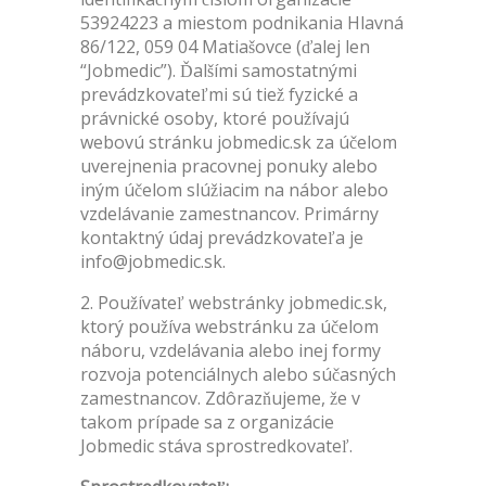
53924223 a miestom podnikania Hlavná
86/122, 059 04 Matiašovce (ďalej len
“Jobmedic”). Ďalšími samostatnými
prevádzkovateľmi sú tiež fyzické a
právnické osoby, ktoré používajú
webovú stránku jobmedic.sk za účelom
uverejnenia pracovnej ponuky alebo
iným účelom slúžiacim na nábor alebo
vzdelávanie zamestnancov. Primárny
kontaktný údaj prevádzkovateľa je
info@jobmedic.sk.
2. Používateľ webstránky jobmedic.sk,
ktorý používa webstránku za účelom
náboru, vzdelávania alebo inej formy
rozvoja potenciálnych alebo súčasných
zamestnancov. Zdôrazňujeme, že v
takom prípade sa z organizácie
Jobmedic stáva sprostredkovateľ.