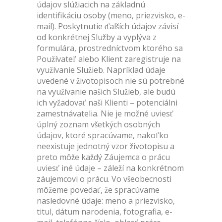
údajov slúžiacich na základnú
identifikáciu osoby (meno, priezvisko, e-
mail). Poskytnutie ďalších údajov závisí
od konkrétnej Služby a vyplýva z
formulára, prostredníctvom ktorého sa
Používateľ alebo Klient zaregistruje na
využívanie Služieb. Napríklad údaje
uvedené v životopisoch nie sú potrebné
na využívanie našich Služieb, ale budú
ich vyžadovať naši Klienti – potenciálni
zamestnávatelia. Nie je možné uviesť
úplný zoznam všetkých osobných
údajov, ktoré spracúvame, nakoľko
neexistuje jednotný vzor životopisu a
preto môže každý Záujemca o prácu
uviesť iné údaje – záleží na konkrétnom
záujemcovi o prácu. Vo všeobecnosti
môžeme povedať, že spracúvame
nasledovné údaje: meno a priezvisko,
titul, dátum narodenia, fotografia, e-