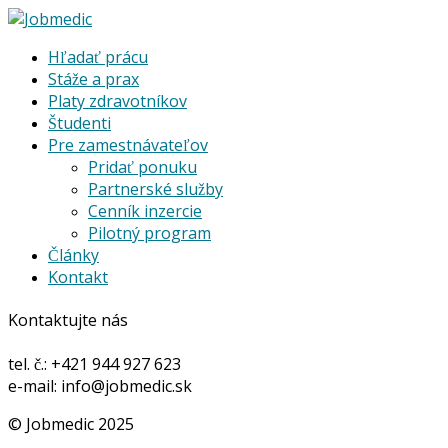
Hľadať prácu
Stáže a prax
Platy zdravotníkov
Študenti
Pre zamestnávateľov
Pridať ponuku
Partnerské služby
Cenník inzercie
Pilotný program
Články
Kontakt
Kontaktujte nás
tel. č.: +421 944 927 623
e-mail: info@jobmedic.sk
© Jobmedic 2025